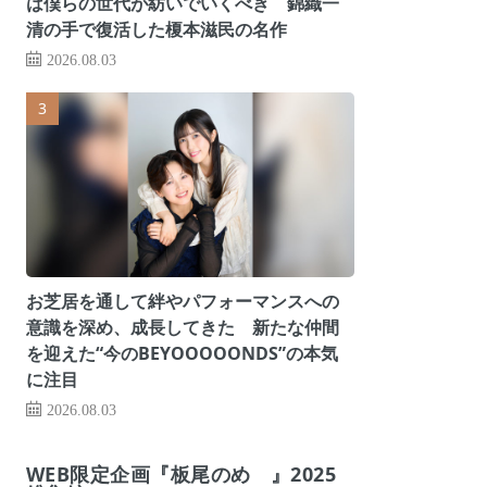
は僕らの世代が紡いでいくべき 錦織一
清の手で復活した榎本滋民の名作
2026.08.03
お芝居を通して絆やパフォーマンスへの
意識を深め、成長してきた 新たな仲間
を迎えた“今のBEYOOOOONDS”の本気
に注目
2026.08.03
WEB限定企画『板尾のめ゙』2025