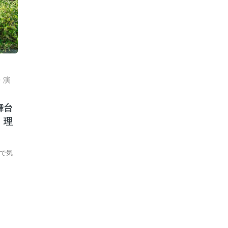
・演
舞台
、理
で気