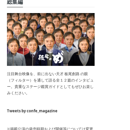
総集編
注目舞台映像を、前に出ない天才 板尾創路 の眼
（フィルター）を通して語る全１２篇のインタビュ
ー。貴重なステージ鑑賞ガイドとしてもぜひお楽し
みください。
Tweets by confe_magazine
※掲載公演の発売時期および開催等については変更