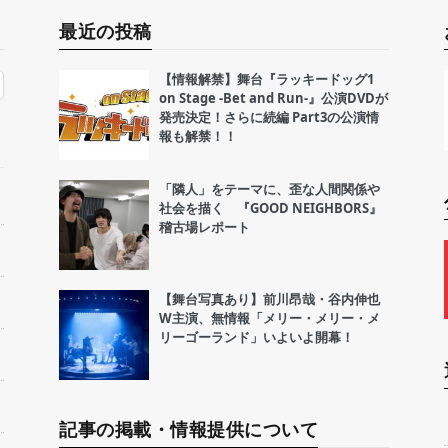
最近の投稿
【情報解禁】舞台『ラッキードッグ1
on Stage -Bet and Run-』公演DVDが
発売決定！さらに続編 Part3の公演情
報も解禁！！
「隣人」をテーマに、歪な人間関係や
社会を描く 『GOOD NEIGHBORS』
稽古場レポート
【舞台写真あり】前川昂哉・谷内伸也
W主演、無情報「メリー・メリー・メ
リーゴーランド」いよいよ開幕！
記事の掲載・情報提供について