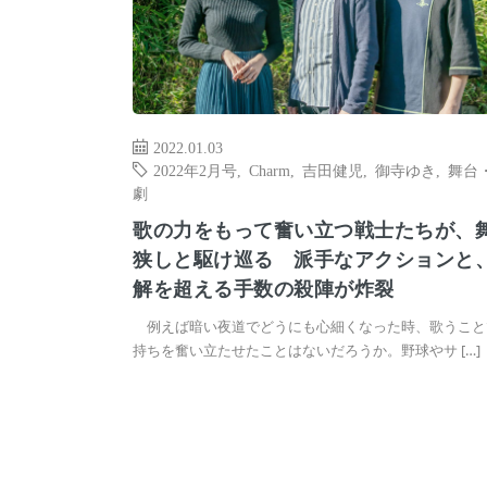
2022.01.03
2022年2月号
,
Charm
,
吉田健児
,
御寺ゆき
,
舞台
劇
歌の力をもって奮い立つ戦士たちが、
狭しと駆け巡る 派手なアクションと
解を超える手数の殺陣が炸裂
例えば暗い夜道でどうにも心細くなった時、歌うこと
持ちを奮い立たせたことはないだろうか。野球やサ […]