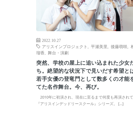
2022.10.27
アリスインプロジェクト
,
平瀬美里
,
後藤萌咲
,
瑠香
,
舞台・演劇
突然、学校の屋上に追い込まれた少女
ち。絶望的な状況下で見いだす希望
若手女優の登竜門として数多くの才能
てた名作舞台。今、再び。
2010年に初演され、現在に至るまで何度も再演され
『アリスインデッドリースクール』シリーズ。 […]