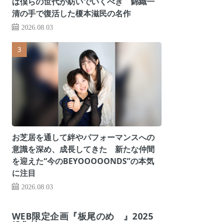
は僕らの世代が紡いでいくべき 錦織一
清の手で復活した榎本滋民の名作
2026.08.03
お芝居を通して絆やパフォーマンスへの
意識を深め、成長してきた 新たな仲間
を迎えた“今のBEYOOOOONDS”の本気
に注目
2026.08.03
WEB限定企画『板尾のめ゙』2025