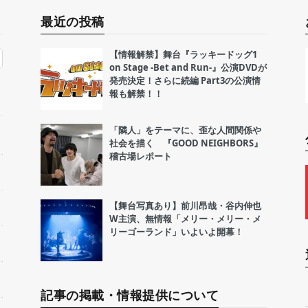
最近の投稿
【情報解禁】舞台『ラッキードッグ1
on Stage -Bet and Run-』公演DVDが
発売決定！さらに続編 Part3の公演情
報も解禁！！
「隣人」をテーマに、歪な人間関係や
社会を描く 『GOOD NEIGHBORS』
稽古場レポート
【舞台写真あり】前川昂哉・谷内伸也
W主演、無情報「メリー・メリー・メ
リーゴーランド」いよいよ開幕！
記事の掲載・情報提供について