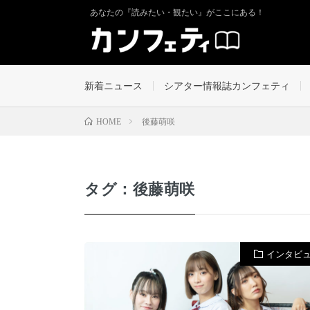
あなたの『読みたい・観たい』がここにある！
新着ニュース
シアター情報誌カンフェティ
後藤萌咲
HOME
タグ：後藤萌咲
インタビ