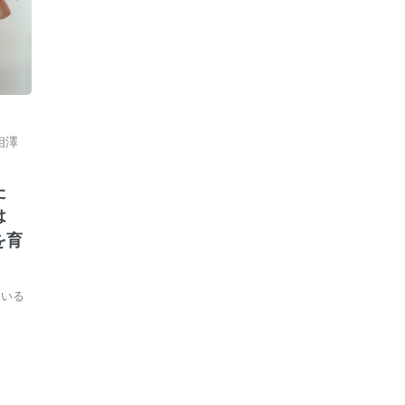
相澤
た
とは
を育
ている