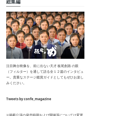
総集編
注目舞台映像を、前に出ない天才 板尾創路 の眼
（フィルター）を通して語る全１２篇のインタビュ
ー。貴重なステージ鑑賞ガイドとしてもぜひお楽し
みください。
Tweets by confe_magazine
※掲載公演の発売時期および開催等については変更