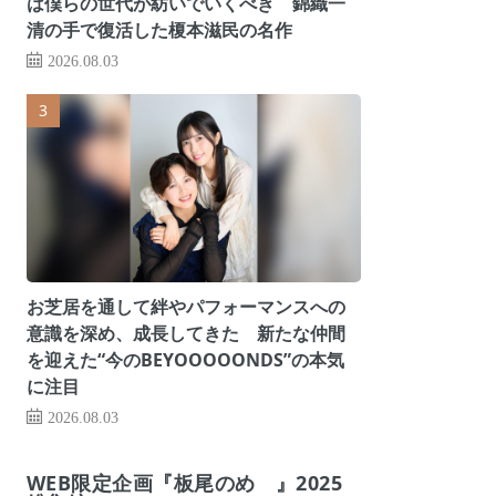
は僕らの世代が紡いでいくべき 錦織一
清の手で復活した榎本滋民の名作
2026.08.03
お芝居を通して絆やパフォーマンスへの
意識を深め、成長してきた 新たな仲間
を迎えた“今のBEYOOOOONDS”の本気
に注目
2026.08.03
WEB限定企画『板尾のめ゙』2025