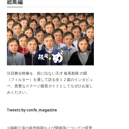
総集編
注目舞台映像を、前に出ない天才 板尾創路 の眼
（フィルター）を通して語る全１２篇のインタビュ
ー。貴重なステージ鑑賞ガイドとしてもぜひお楽し
みください。
Tweets by confe_magazine
※掲載公演の発売時期および開催等については変更