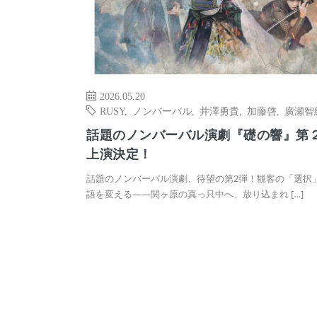
2026.05.20
RUSY
,
ノンバーバル
,
井澤勇貴
,
加藤啓
,
廣瀬智
話題のノンバーバル演劇『礎の響』第
上演決定！
話題のノンバーバル演劇、待望の第2弾！観客の「選択
語を変える——関ヶ原の真っ只中へ、放り込まれ […]