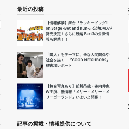
最近の投稿
【情報解禁】舞台『ラッキードッグ1
on Stage -Bet and Run-』公演DVDが
発売決定！さらに続編 Part3の公演情
報も解禁！！
「隣人」をテーマに、歪な人間関係や
社会を描く 『GOOD NEIGHBORS』
稽古場レポート
【舞台写真あり】前川昂哉・谷内伸也
W主演、無情報「メリー・メリー・メ
リーゴーランド」いよいよ開幕！
記事の掲載・情報提供について