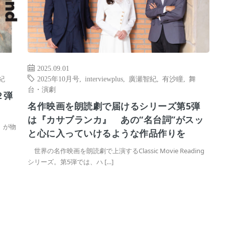
2025.09.01
紀
2025年10月号
,
interviewplus
,
廣瀬智紀
,
有沙瞳
,
舞
台・演劇
２弾
名作映画を朗読劇で届けるシリーズ第5弾
は『カサブランカ』 あの“名台詞”がスッ
」が物
と心に入っていけるような作品作りを
世界の名作映画を朗読劇で上演するClassic Movie Reading
シリーズ。第5弾では、ハ […]