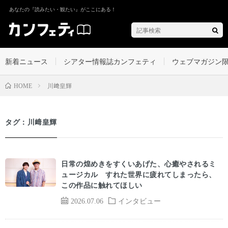
あなたの『読みたい・観たい』がここにある！
新着ニュース
シアター情報誌カンフェティ
ウェブマガジン
川﨑皇輝
HOME
タグ：川﨑皇輝
日常の煌めきをすくいあげた、心癒やされるミ
ュージカル すれた世界に疲れてしまったら、
この作品に触れてほしい
2026.07.06
インタビュー