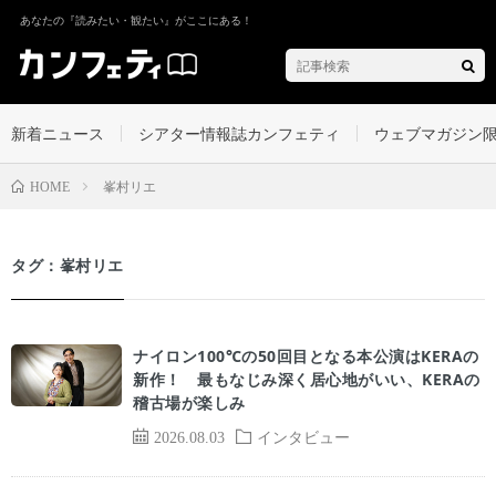
あなたの『読みたい・観たい』がここにある！
新着ニュース
シアター情報誌カンフェティ
ウェブマガジン
峯村リエ
HOME
タグ：峯村リエ
ナイロン100℃の50回目となる本公演はKERAの
新作！ 最もなじみ深く居心地がいい、KERAの
稽古場が楽しみ
2026.08.03
インタビュー