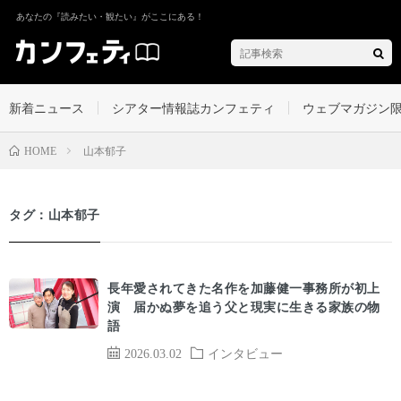
あなたの『読みたい・観たい』がここにある！
新着ニュース
シアター情報誌カンフェティ
ウェブマガジン
山本郁子
HOME
タグ：山本郁子
長年愛されてきた名作を加藤健一事務所が初上
演 届かぬ夢を追う父と現実に生きる家族の物
語
2026.03.02
インタビュー