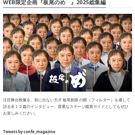
WEB限定企画『板尾のめ゙』2025総集編
注目舞台映像を、前に出ない天才 板尾創路 の眼（フィルター）を通して
語る全１２篇のインタビュー。貴重なステージ鑑賞ガイドとしてもぜひ
お楽しみください。
Tweets by confe_magazine