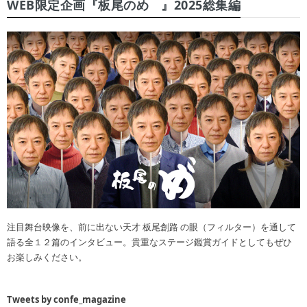
WEB限定企画『板尾のめ゙』2025総集編
注目舞台映像を、前に出ない天才 板尾創路 の眼（フィルター）を通して
語る全１２篇のインタビュー。貴重なステージ鑑賞ガイドとしてもぜひ
お楽しみください。
Tweets by confe_magazine