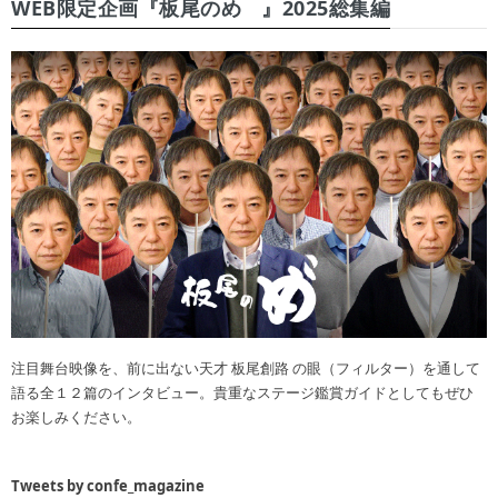
WEB限定企画『板尾のめ゙』2025総集編
注目舞台映像を、前に出ない天才 板尾創路 の眼（フィルター）を通して
語る全１２篇のインタビュー。貴重なステージ鑑賞ガイドとしてもぜひ
お楽しみください。
Tweets by confe_magazine