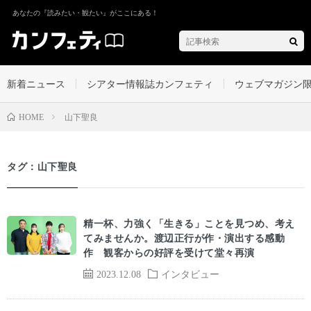
あなたの『読みたい・観たい』がここにある！
新着ニュース
シアター情報誌カンフェティ
ウェブマガジン
山下聖良
HOME
タグ：山下聖良
精一杯、力強く「生きる」ことを見つめ、考え
てみませんか。渡辺正行が作・演出する感動
作 観客からの好評を受けて堂々再演
2023.12.08
インタビュー