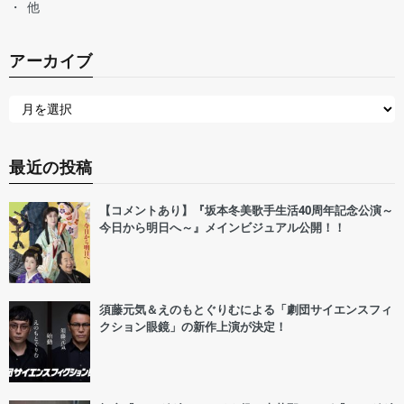
他
アーカイブ
最近の投稿
【コメントあり】『坂本冬美歌手生活40周年記念公演～
今日から明日へ～』メインビジュアル公開！！
須藤元気＆えのもとぐりむによる「劇団サイエンスフィ
クション眼鏡」の新作上演が決定！