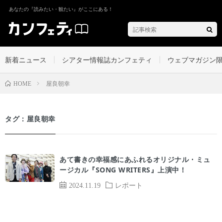
あなたの『読みたい・観たい』がここにある！
新着ニュース
シアター情報誌カンフェティ
ウェブマガジン
屋良朝幸
HOME
タグ：屋良朝幸
あて書きの幸福感にあふれるオリジナル・ミュ
ージカル『SONG WRITERS』上演中！
2024.11.19
レポート