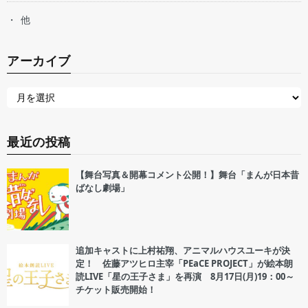
他
アーカイブ
最近の投稿
【舞台写真＆開幕コメント公開！】舞台「まんが日本昔
ばなし劇場」
追加キャストに上村祐翔、アニマルハウスユーキが決
定！ 佐藤アツヒロ主宰「PEaCE PROJECT」が絵本朗
読LIVE「星の王子さま」を再演 8月17日(月)19：00～
チケット販売開始！