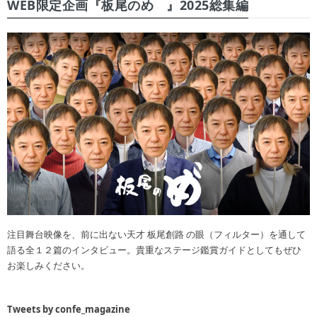
WEB限定企画『板尾のめ゙』2025総集編
注目舞台映像を、前に出ない天才 板尾創路 の眼（フィルター）を通して
語る全１２篇のインタビュー。貴重なステージ鑑賞ガイドとしてもぜひ
お楽しみください。
Tweets by confe_magazine