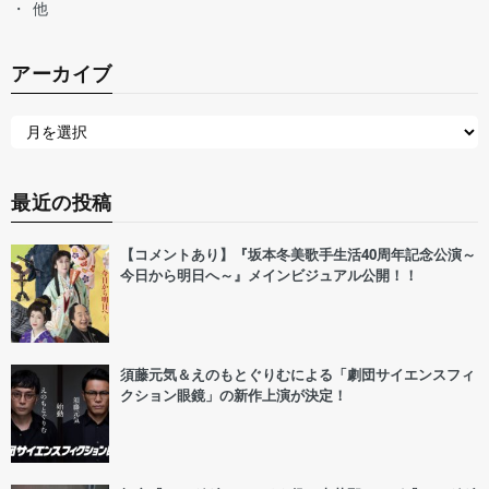
他
アーカイブ
最近の投稿
【コメントあり】『坂本冬美歌手生活40周年記念公演～
今日から明日へ～』メインビジュアル公開！！
須藤元気＆えのもとぐりむによる「劇団サイエンスフィ
クション眼鏡」の新作上演が決定！