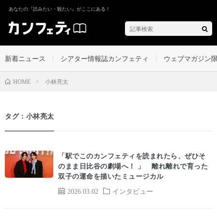
あなたの『読みたい・観たい』がここにある！
新着ニュース
シアター情報誌カンフェティ
ウェブマガジン
小林亮太
HOME
タグ：小林亮太
「駅でこのカンフェティを読まれたら、ぜひそ
のまま日比谷の劇場へ！ 」 離れ離れで育った
双子の運命を描いたミュージカル
2026.03.02
インタビュー