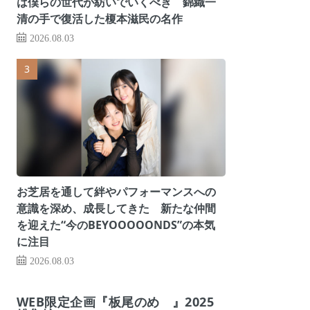
は僕らの世代が紡いでいくべき 錦織一
清の手で復活した榎本滋民の名作
2026.08.03
お芝居を通して絆やパフォーマンスへの
意識を深め、成長してきた 新たな仲間
を迎えた“今のBEYOOOOONDS”の本気
に注目
2026.08.03
WEB限定企画『板尾のめ゙』2025