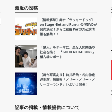
最近の投稿
【情報解禁】舞台『ラッキードッグ1
on Stage -Bet and Run-』公演DVDが
発売決定！さらに続編 Part3の公演情
報も解禁！！
「隣人」をテーマに、歪な人間関係や
社会を描く 『GOOD NEIGHBORS』
稽古場レポート
【舞台写真あり】前川昂哉・谷内伸也
W主演、無情報「メリー・メリー・メ
リーゴーランド」いよいよ開幕！
記事の掲載・情報提供について