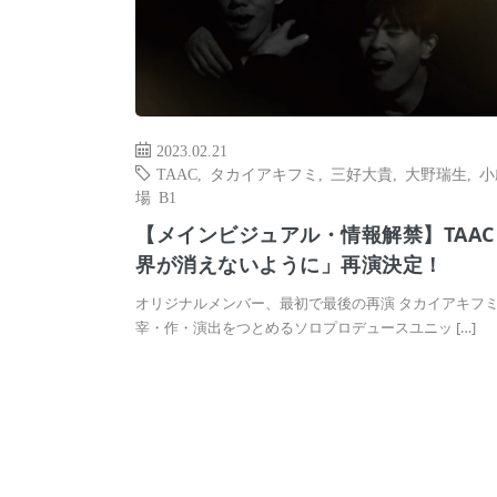
2023.02.21
TAAC
,
タカイアキフミ
,
三好大貴
,
大野瑞生
,
小
場 B1
【メインビジュアル・情報解禁】TAA
界が消えないように」再演決定！
オリジナルメンバー、最初で最後の再演 タカイアキフ
宰・作・演出をつとめるソロプロデュースユニッ […]