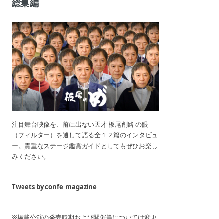
総集編
注目舞台映像を、前に出ない天才 板尾創路 の眼
（フィルター）を通して語る全１２篇のインタビュ
ー。貴重なステージ鑑賞ガイドとしてもぜひお楽し
みください。
Tweets by confe_magazine
※掲載公演の発売時期および開催等については変更