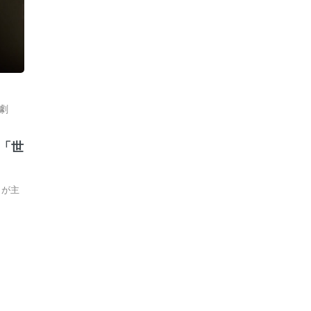
劇
C「世
ミが主