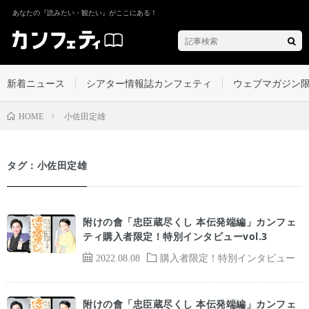
あなたの『読みたい・観たい』がここにある！
新着ニュース
シアター情報誌カンフェティ
ウェブマガジン
小佐田定雄
HOME
タグ：小佐田定雄
附けの會「忠臣蔵尽くし 本伝発端編」カンフェ
ティ購入者限定！特別インタビューvol.3
2022.08.08
購入者限定！特別インタビュー
附けの會「忠臣蔵尽くし 本伝発端編」カンフェ