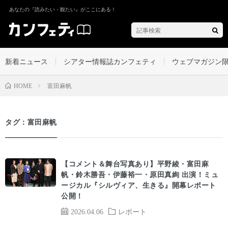
あなたの『読みたい・観たい』がここにある！
新着ニュース
シアター情報誌カンフェティ
ウェブマガジン
富田麻帆
HOME
タグ：富田麻帆
【コメント＆舞台写真あり】平野綾・富田麻
帆・鈴木勝吾・伊藤裕一・原田真絢 出演！ミュ
ージカル『シルヴィア、生きる』開幕レポート
公開！
2026.04.06
レポート