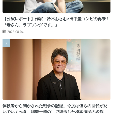
【公演レポート】作家・鈴木おさむ×田中圭コンビの再来！
『母さん、ラブソングです。』
2026.08.04
体験者から聞かされた戦争の記憶。今度は僕らの世代が紡
いでいくべき 錦織一清の手で復活した榎本滋民の名作