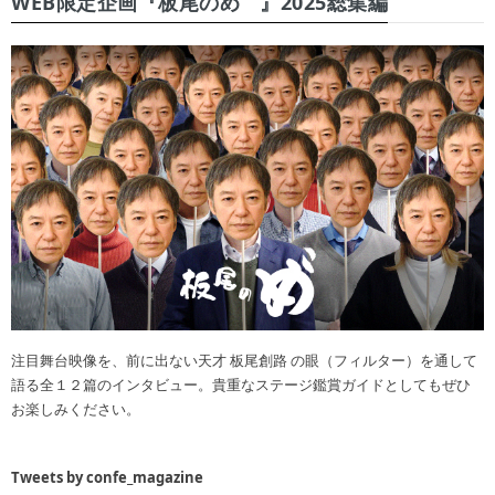
WEB限定企画『板尾のめ゙』2025総集編
注目舞台映像を、前に出ない天才 板尾創路 の眼（フィルター）を通して
語る全１２篇のインタビュー。貴重なステージ鑑賞ガイドとしてもぜひ
お楽しみください。
Tweets by confe_magazine