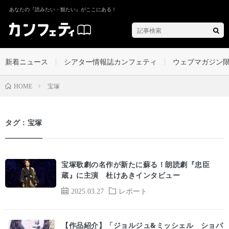
あなたの『読みたい・観たい』がここにある！
新着ニュース
シアター情報誌カンフェティ
ウェブマガジン
宝塚
HOME
タグ：宝塚
宝塚歌劇の名作が新たに蘇る！朗読劇『忠臣
蔵』に主演 杜けあきインタビュー
2025.03.27
レポート
【作品紹介】「ジョルジュ&ミッシェル ショパ