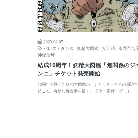
2023.08.07
バレエ・ダンス
,
妖精大図鑑
,
安部萌
,
永野百合
神保治暉
結成10周年！妖精大図鑑「無関係のジ
ンニ」チケット発売開始
10周年を迎えた妖精大図鑑が、シャッターとその周辺
起こる、奇妙な御伽噺を描く。 演出・振付・ダ […]