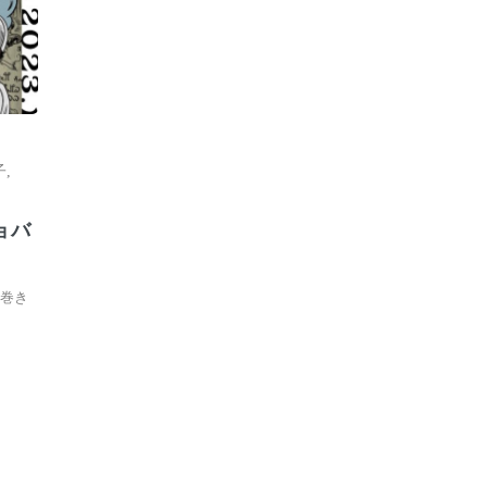
子
,
ョバ
で巻き