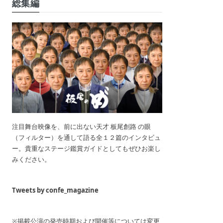
総集編
注目舞台映像を、前に出ない天才 板尾創路 の眼
（フィルター）を通して語る全１２篇のインタビュ
ー。貴重なステージ鑑賞ガイドとしてもぜひお楽し
みください。
Tweets by confe_magazine
※掲載公演の発売時期および開催等については変更