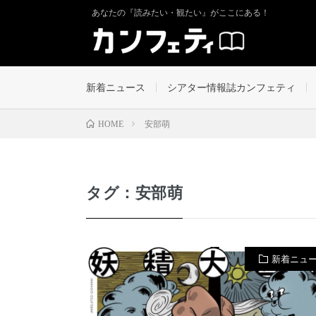
あなたの『読みたい・観たい』がここにある！
新着ニュース
シアター情報誌カンフェティ
安部萌
HOME
タグ：安部萌
新着ニュ