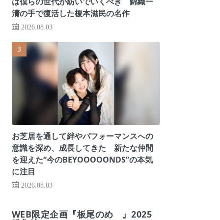
は僕らの世代が紡いでいくべき 錦織一
清の手で復活した榎本滋民の名作
2026.08.03
お芝居を通して絆やパフォーマンスへの
意識を深め、成長してきた 新たな仲間
を迎えた“今のBEYOOOOONDS”の本気
に注目
2026.08.03
WEB限定企画『板尾のめ゙』2025