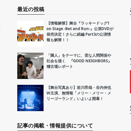
最近の投稿
【情報解禁】舞台『ラッキードッグ1
on Stage -Bet and Run-』公演DVDが
発売決定！さらに続編 Part3の公演情
報も解禁！！
「隣人」をテーマに、歪な人間関係や
社会を描く 『GOOD NEIGHBORS』
稽古場レポート
【舞台写真あり】前川昂哉・谷内伸也
W主演、無情報「メリー・メリー・メ
リーゴーランド」いよいよ開幕！
記事の掲載・情報提供について