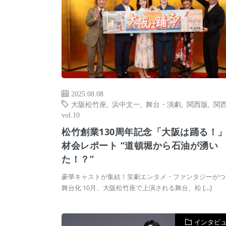
2025.08.08
大阪松竹座
,
浜中文一
,
舞台・演劇
,
関西版
,
関
vol.10
松竹創業130周年記念「大阪は踊る！
材会レポート “道頓堀から石油が湧い
た！？”
豪華キャストが集結！笑劇エンタメ・ファンタジーがつ
舞台化 10月、大阪松竹座で上演される舞台、松 […]
インタビ