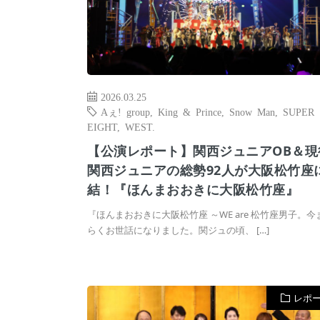
2026.03.25
Aぇ! group
,
King & Prince
,
Snow Man
,
SUPER
EIGHT
,
WEST.
【公演レポート】関西ジュニアOB＆現
関西ジュニアの総勢92人が大阪松竹座
結！『ほんまおおきに大阪松竹座』
『ほんまおおきに大阪松竹座 ～WE are 松竹座男子。今
らくお世話になりました。関ジュの頃、 […]
レポ