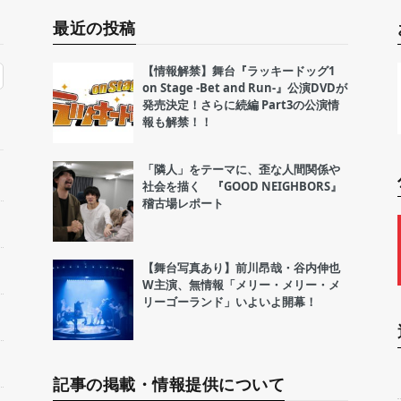
最近の投稿
【情報解禁】舞台『ラッキードッグ1
on Stage -Bet and Run-』公演DVDが
発売決定！さらに続編 Part3の公演情
報も解禁！！
「隣人」をテーマに、歪な人間関係や
社会を描く 『GOOD NEIGHBORS』
稽古場レポート
【舞台写真あり】前川昂哉・谷内伸也
W主演、無情報「メリー・メリー・メ
リーゴーランド」いよいよ開幕！
記事の掲載・情報提供について