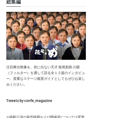
総集編
注目舞台映像を、前に出ない天才 板尾創路 の眼
（フィルター）を通して語る全１２篇のインタビュ
ー。貴重なステージ鑑賞ガイドとしてもぜひお楽し
みください。
Tweets by confe_magazine
※掲載公演の発売時期および開催等については変更