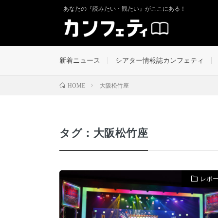
あなたの『読みたい・観たい』がここにある！
新着ニュース
シアター情報誌カンフェティ
大阪松竹座
HOME
タグ：大阪松竹座
レポ