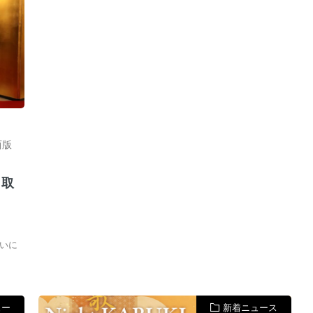
西版
」取
いに
ュー
新着ニュース