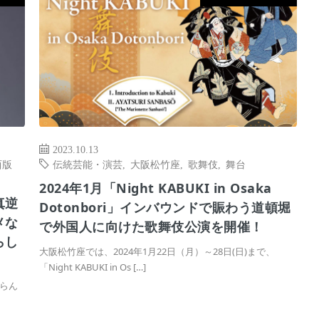
2023.10.13
西版
伝統芸能・演芸
,
大阪松竹座
,
歌舞伎
,
舞台
2024年1月「Night KABUKI in Osaka
真逆
Dotonbori」インバウンドで賑わう道頓堀
メな
で外国人に向けた歌舞伎公演を開催！
らし
大阪松竹座では、2024年1月22日（月）～28日(日)まで、
「Night KABUKI in Os […]
らん