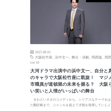
2025.08.01
大阪松竹座
,
浜中文一
,
舞台・演劇
,
関西版
,
関
vol.10
大河ドラマ出演中の浜中文一、自分と
のキャラで大阪松竹座に凱旋！ マジ
市職員が道頓堀の未来を握る？ 大阪
い笑いと人情がいっぱいの舞台
きわどいネタのコメディから、シリアスなテーマをは
だ翻訳劇まで、ジャンルを超えて才能を発揮してい […]