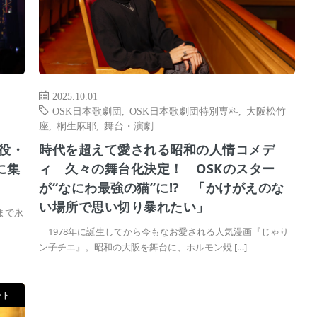
2025.10.01
OSK日本歌劇団
,
OSK日本歌劇団特別専科
,
大阪松竹
座
,
桐生麻耶
,
舞台・演劇
役・
時代を超えて愛される昭和の人情コメデ
に集
ィ 久々の舞台化決定！ OSKのスター
が“なにわ最強の猫”に!? 「かけがえのな
い場所で思い切り暴れたい」
まで永
1978年に誕生してから今もなお愛される人気漫画『じゃり
ン子チエ』。昭和の大阪を舞台に、ホルモン焼 […]
ート