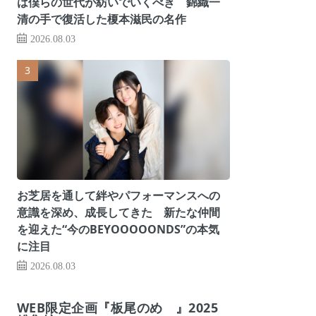
は僕らの世代が紡いでいくべき 錦織一
清の手で復活した榎本滋民の名作
2026.08.03
お芝居を通して絆やパフォーマンスへの
意識を深め、成長してきた 新たな仲間
を迎えた“今のBEYOOOOONDS”の本気
に注目
2026.08.03
WEB限定企画『板尾のめ゙』2025