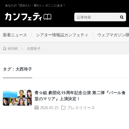
あなたの『読みたい・観たい』がここにある！
新着ニュース
シアター情報誌カンフェティ
ウェブマガジン
大西玲子
HOME
タグ：大西玲子
青☆組 劇団化15周年記念公演 第二弾『パール食
堂のマリア』上演決定！
2026.05.25
プレスリリース