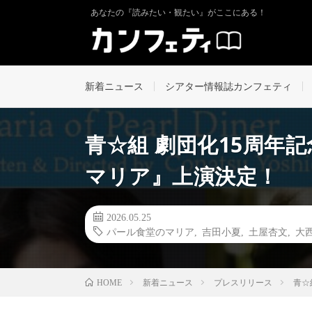
あなたの『読みたい・観たい』がここにある！
新着ニュース
シアター情報誌カンフェティ
青☆組 劇団化15周年
マリア』上演決定！
2026.05.25
パール食堂のマリア
,
吉田小夏
,
土屋杏文
,
大
新着ニュース
プレスリリース
青☆
HOME