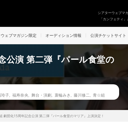
シアターウェブマ
「カンフェティ」
ウェブマガジン限定
オーディション情報
公演チケットサイト
記念公演 第二弾『パール食堂の
西玲子
,
福寿奈央
,
舞台・演劇
,
蓑輪みき
,
藤川修二
,
青☆組
組 劇団化15周年記念公演 第二弾『パール食堂のマリア』上演決定！