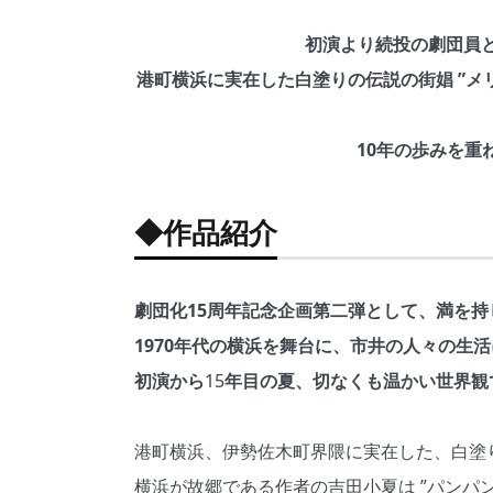
初演より続投の劇団員
港町横浜に実在した白塗りの伝説の街娼 ”メ
10年の歩みを重
◆作品紹介
劇団化15周年記念企画第二弾として、満を
1970年代の横浜を舞台に、市井の人々の生
初演から
15
年目の夏、切なくも温かい世界観
港町横浜、伊勢佐木町界隈に実在した、白塗
横浜が故郷である作者の吉田小夏は ”パンパ