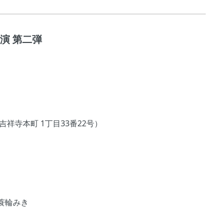
公演 第二弾
祥寺本町 1丁目33番22号）
蓑輪みき