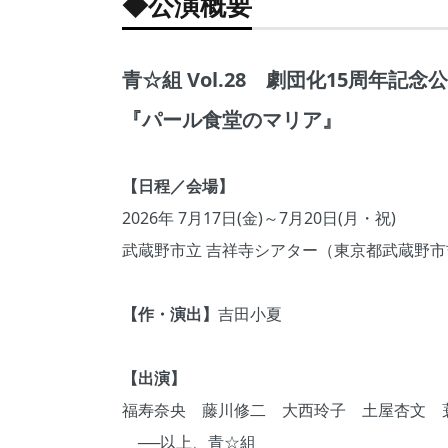
◆公演概要
青☆組 Vol.28 劇団化15周年記念
『パール食堂のマリア』
【日程／会場】
2026年 7月17日(金)～7月20日(月・祝)
武蔵野市立 吉祥寺シアター（東京都武蔵野市吉
【作・演出】
吉田小夏
【出演】
福寿奈央 藤川修二 大西玲子 土屋杏文 
──以上、青☆組