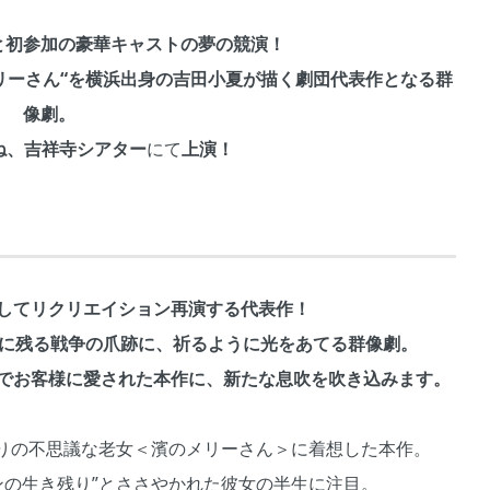
と初参加の豪華キャストの夢の競演！
リーさん“を横浜出身の吉田小夏が描く劇団代表作となる群
像劇。
ね、吉祥寺シアター
にて
上演！
持してリクリエイション再演する代表作！
活に残る戦争の爪跡に、祈るように光をあてる群像劇。
でお客様に愛された本作に、新たな息吹を吹き込みます。
りの不思議な老女＜濱のメリーさん＞に着想した本作。
ンの生き残り”とささやかれた彼女の半生に注目。