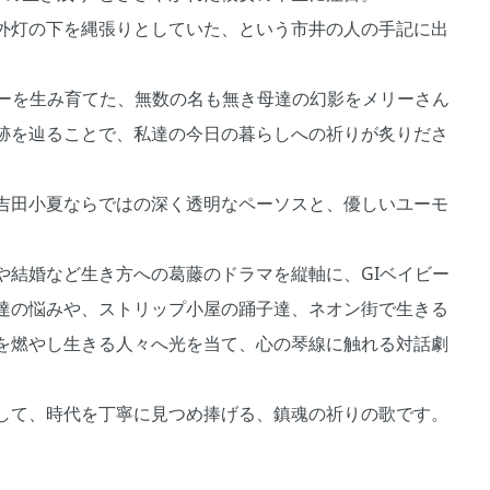
外灯の下を縄張りとしていた、という市井の人の手記に出
ビーを生み育てた、無数の名も無き母達の幻影をメリーさん
跡を辿ることで、私達の今日の暮らしへの祈りが炙りださ
吉田小夏ならではの深く透明なペーソスと、優しいユーモ
や結婚など生き方への葛藤のドラマを縦軸に、GIベイビー
達の悩みや、ストリップ小屋の踊子達、ネオン街で生きる
を燃やし生きる人々へ光を当て、心の琴線に触れる対話劇
して、時代を丁寧に見つめ捧げる、鎮魂の祈りの歌です。