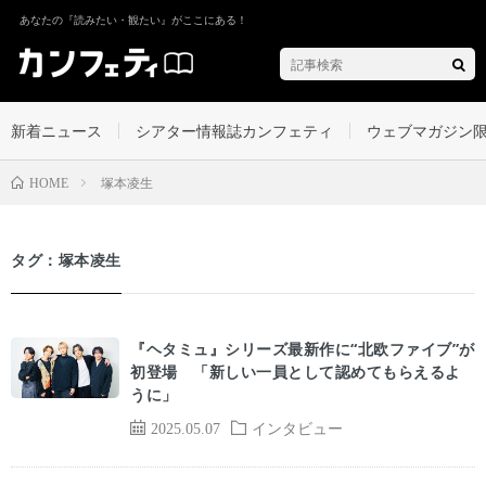
あなたの『読みたい・観たい』がここにある！
新着ニュース
シアター情報誌カンフェティ
ウェブマガジン
塚本凌生
HOME
タグ：塚本凌生
『ヘタミュ』シリーズ最新作に“北欧ファイブ”が
初登場 「新しい一員として認めてもらえるよ
うに」
2025.05.07
インタビュー