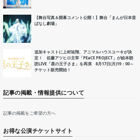
【舞台写真＆開幕コメント公開！】舞台「まんが日本昔
ばなし劇場」
追加キャストに上村祐翔、アニマルハウスユーキが決
定！ 佐藤アツヒロ主宰「PEaCE PROJECT」が絵本朗
読LIVE「星の王子さま」を再演 8月17日(月)19：00～
チケット販売開始！
記事の掲載・情報提供について
記事の掲載をご希望の方へ
お得な公演チケットサイト