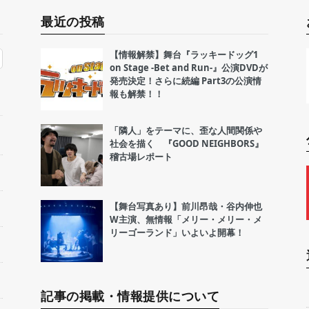
最近の投稿
【情報解禁】舞台『ラッキードッグ1
on Stage -Bet and Run-』公演DVDが
発売決定！さらに続編 Part3の公演情
報も解禁！！
「隣人」をテーマに、歪な人間関係や
社会を描く 『GOOD NEIGHBORS』
稽古場レポート
【舞台写真あり】前川昂哉・谷内伸也
W主演、無情報「メリー・メリー・メ
リーゴーランド」いよいよ開幕！
記事の掲載・情報提供について