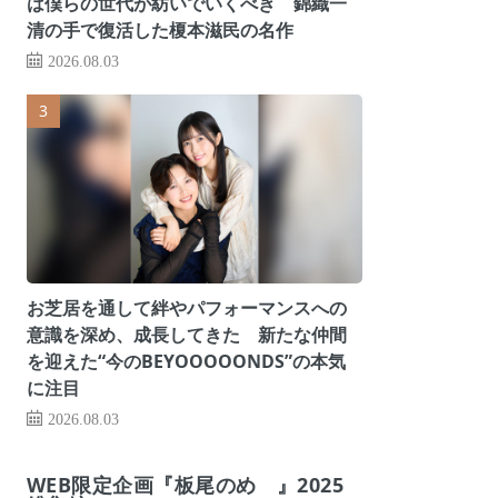
は僕らの世代が紡いでいくべき 錦織一
清の手で復活した榎本滋民の名作
2026.08.03
お芝居を通して絆やパフォーマンスへの
意識を深め、成長してきた 新たな仲間
を迎えた“今のBEYOOOOONDS”の本気
に注目
2026.08.03
WEB限定企画『板尾のめ゙』2025