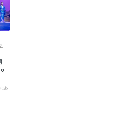
児
,
開
o
内にあ