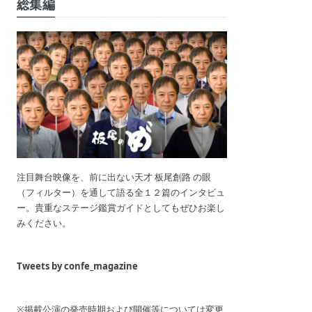
総集編
注目舞台映像を、前に出ない天才 板尾創路 の眼
（フィルター）を通して語る全１２篇のインタビュ
ー。貴重なステージ鑑賞ガイドとしてもぜひお楽し
みください。
Tweets by confe_magazine
※掲載公演の発売時期および開催等については変更