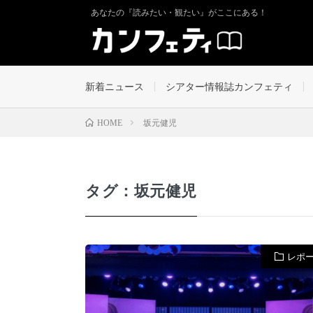
あなたの『読みたい・観たい』がここにある！
新着ニュース
シアター情報誌カンフェティ
坂元健児
HOME
タグ：坂元健児
レポ