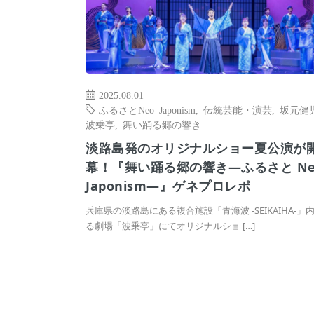
2025.08.01
ふるさとNeo Japonism
,
伝統芸能・演芸
,
坂元健
波乗亭
,
舞い踊る郷の響き
淡路島発のオリジナルショー夏公演が
幕！『舞い踊る郷の響き―ふるさと Ne
Japonism―』ゲネプロレポ
兵庫県の淡路島にある複合施設「青海波 -SEIKAIHA-」
る劇場「波乗亭」にてオリジナルショ […]