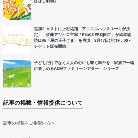
ばなし劇場」
追加キャストに上村祐翔、アニマルハウスユーキが決
定！ 佐藤アツヒロ主宰「PEaCE PROJECT」が絵本朗
読LIVE「星の王子さま」を再演 8月17日(月)19：00～
チケット販売開始！
子どもだけでなく大人の心にも響く舞台を！家族で一緒
に楽しめるACMファミリーシアター・シリーズ
記事の掲載・情報提供について
記事の掲載をご希望の方へ