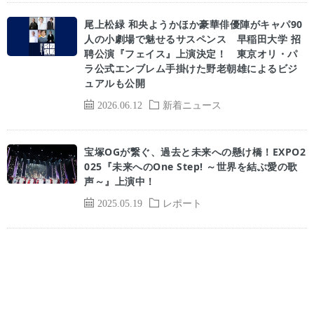
尾上松緑 和央ようかほか豪華俳優陣がキャパ90
人の小劇場で魅せるサスペンス 早稲田大学 招
聘公演『フェイス』上演決定！ 東京オリ・パ
ラ公式エンブレム手掛けた野老朝雄によるビジ
ュアルも公開
2026.06.12
新着ニュース
宝塚OGが繋ぐ、過去と未来への懸け橋！EXPO2
025『未来へのOne Step! ～世界を結ぶ愛の歌
声～』上演中！
2025.05.19
レポート