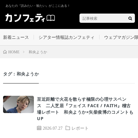
あなたの『読みたい・観たい』がここにある！
新着ニュース
シアター情報誌カンフェティ
ウェブマガジン
和央ようか
HOME
タグ：和央ようか
至近距離で火花を散らす極限の心理サスペン
ス 二人芝居『フェイス FACE / FAITH』稽古
場レポート 和央ようか×矢柴俊博のコメントも
UP
2026.07.27
レポート