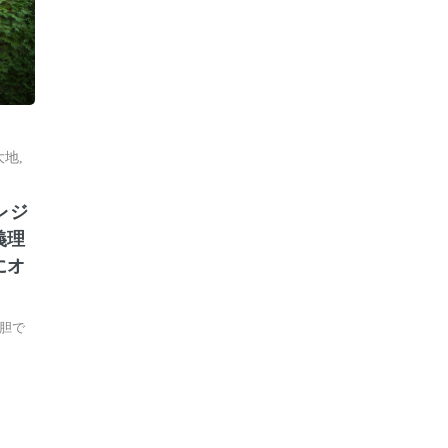
大地
,
レジ
義理
にオ
胆で