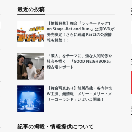
最近の投稿
【情報解禁】舞台『ラッキードッグ1
on Stage -Bet and Run-』公演DVDが
発売決定！さらに続編 Part3の公演情
報も解禁！！
「隣人」をテーマに、歪な人間関係や
社会を描く 『GOOD NEIGHBORS』
稽古場レポート
【舞台写真あり】前川昂哉・谷内伸也
W主演、無情報「メリー・メリー・メ
リーゴーランド」いよいよ開幕！
記事の掲載・情報提供について