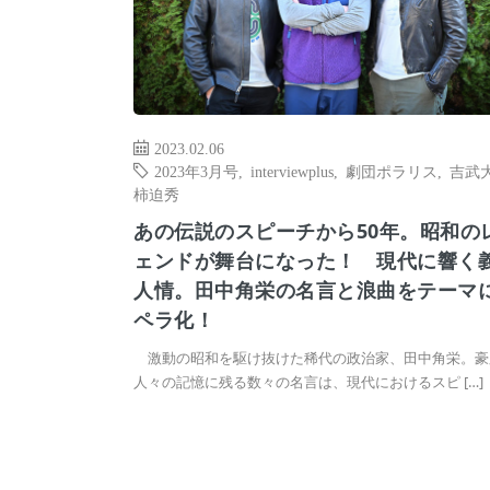
2023.02.06
2023年3月号
,
interviewplus
,
劇団ポラリス
,
吉武
柿迫秀
あの伝説のスピーチから50年。昭和の
ェンドが舞台になった！ 現代に響く
人情。田中角栄の名言と浪曲をテーマ
ペラ化！
激動の昭和を駆け抜けた稀代の政治家、田中角栄。豪
人々の記憶に残る数々の名言は、現代におけるスピ […]