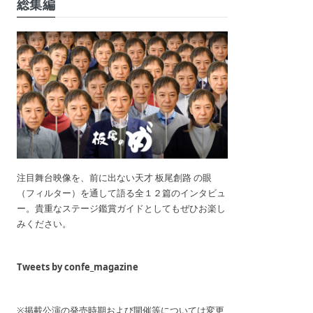
総集編
注目舞台映像を、前に出ない天才 板尾創路 の眼
（フィルター）を通して語る全１２篇のインタビュ
ー。貴重なステージ鑑賞ガイドとしてもぜひお楽し
みください。
Tweets by confe_magazine
※掲載公演の発売時期および開催等については変更