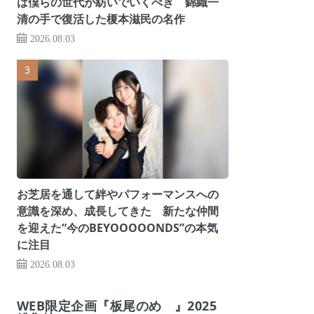
は僕らの世代が紡いでいくべき 錦織一
清の手で復活した榎本滋民の名作
2026.08.03
お芝居を通して絆やパフォーマンスへの
意識を深め、成長してきた 新たな仲間
を迎えた“今のBEYOOOOONDS”の本気
に注目
2026.08.03
WEB限定企画『板尾のめ゙』2025