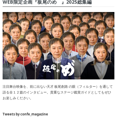
WEB限定企画『板尾のめ゙』2025総集編
注目舞台映像を、前に出ない天才 板尾創路 の眼（フィルター）を通して
語る全１２篇のインタビュー。貴重なステージ鑑賞ガイドとしてもぜひ
お楽しみください。
Tweets by confe_magazine