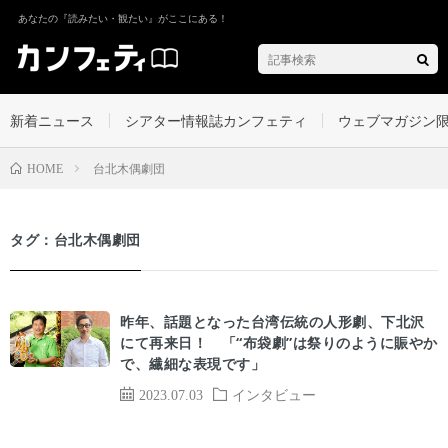
あなたの『読みたい・観たい』がここにある！
新着ニュース
シアター情報誌カンフェティ
ウェブマガジン
台北木偶劇団
HOME
タグ：台北木偶劇団
昨年、話題となった台湾伝統の人形劇、下北沢
にて再来日！ 「“布袋劇”は祭りのように賑やか
で、繊細な表現です」
2023.07.03
インタビュー