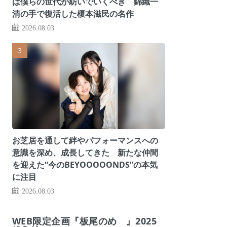
は僕らの世代が紡いでいくべき 錦織一
清の手で復活した榎本滋民の名作
2026.08.03
お芝居を通して絆やパフォーマンスへの
意識を深め、成長してきた 新たな仲間
を迎えた“今のBEYOOOOONDS”の本気
に注目
2026.08.03
WEB限定企画『板尾のめ゙』2025