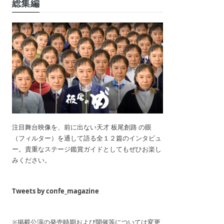
総集編
注目舞台映像を、前に出ない天才 板尾創路 の眼
（フィルター）を通して語る全１２篇のインタビュ
ー。貴重なステージ鑑賞ガイドとしてもぜひお楽し
みください。
Tweets by confe_magazine
※掲載公演の発売時期および開催等については変更