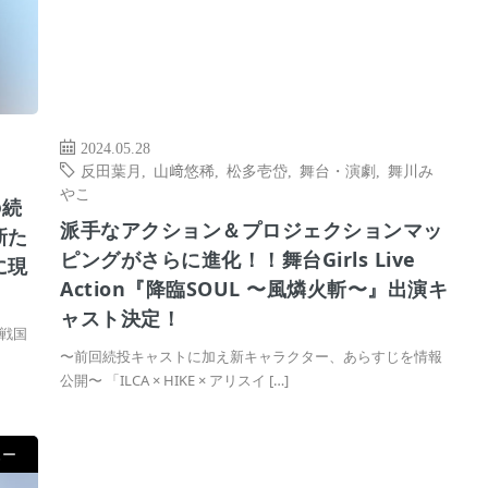
2024.05.28
反田葉月
,
山﨑悠稀
,
松多壱岱
,
舞台・演劇
,
舞川み
やこ
の続
派手なアクション＆プロジェクションマッ
新た
ピングがさらに進化！！舞台Girls Live
に現
Action『降臨SOUL 〜風燐火斬〜』出演キ
ャスト決定！
戦国
〜前回続投キャストに加え新キャラクター、あらすじを情報
公開〜 「ILCA × HIKE × アリスイ […]
ュー