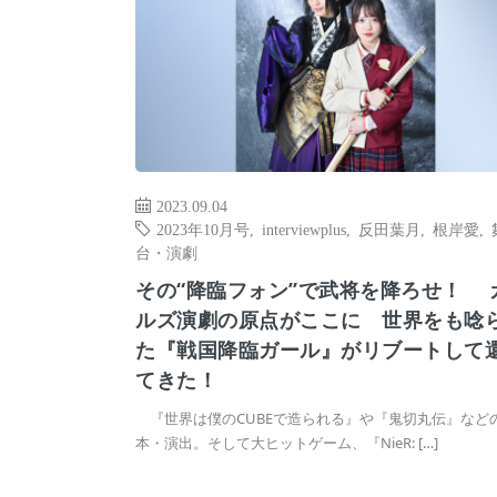
2023.09.04
2023年10月号
,
interviewplus
,
反田葉月
,
根岸愛
,
台・演劇
その“降臨フォン”で武将を降ろせ！ 
ルズ演劇の原点がここに 世界をも唸
た『戦国降臨ガール』がリブートして
てきた！
『世界は僕のCUBEで造られる』や『鬼切丸伝』など
本・演出。そして大ヒットゲーム、『NieR: […]