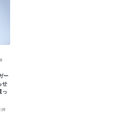
舞
ガー
らせ
還っ
の脚