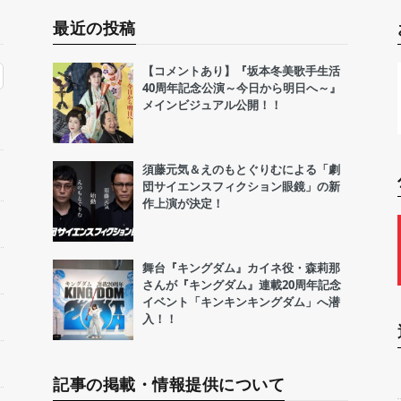
最近の投稿
【コメントあり】『坂本冬美歌手生活
40周年記念公演～今日から明日へ～』
メインビジュアル公開！！
須藤元気＆えのもとぐりむによる「劇
団サイエンスフィクション眼鏡」の新
作上演が決定！
舞台『キングダム』カイネ役・森莉那
さんが『キングダム』連載20周年記念
イベント「キンキンキングダム」へ潜
入！！
記事の掲載・情報提供について