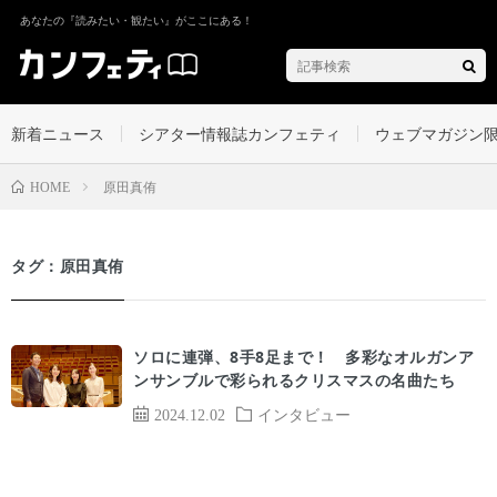
あなたの『読みたい・観たい』がここにある！
新着ニュース
シアター情報誌カンフェティ
ウェブマガジン
原田真侑
HOME
タグ：原田真侑
ソロに連弾、8手8足まで！ 多彩なオルガンア
ンサンブルで彩られるクリスマスの名曲たち
2024.12.02
インタビュー