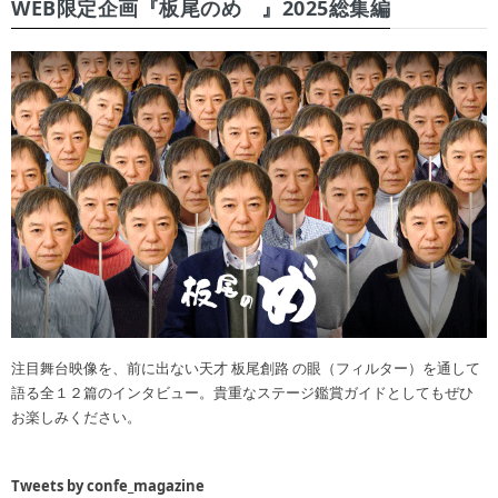
WEB限定企画『板尾のめ゙』2025総集編
注目舞台映像を、前に出ない天才 板尾創路 の眼（フィルター）を通して
語る全１２篇のインタビュー。貴重なステージ鑑賞ガイドとしてもぜひ
お楽しみください。
Tweets by confe_magazine