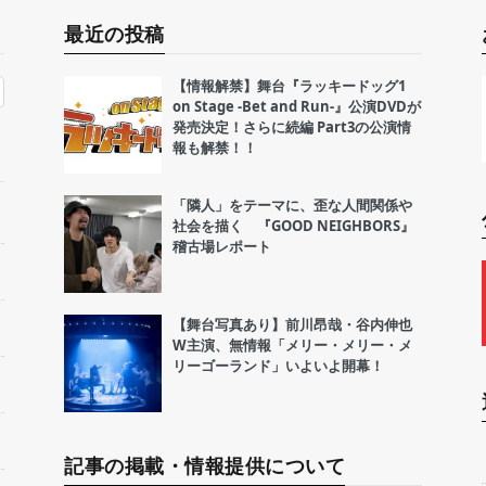
最近の投稿
【情報解禁】舞台『ラッキードッグ1
on Stage -Bet and Run-』公演DVDが
発売決定！さらに続編 Part3の公演情
報も解禁！！
「隣人」をテーマに、歪な人間関係や
社会を描く 『GOOD NEIGHBORS』
稽古場レポート
【舞台写真あり】前川昂哉・谷内伸也
W主演、無情報「メリー・メリー・メ
リーゴーランド」いよいよ開幕！
記事の掲載・情報提供について