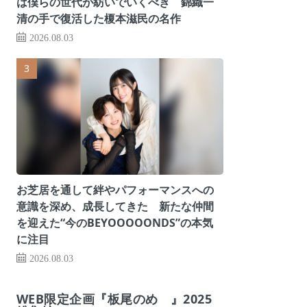
は僕らの世代が紡いでいくべき 錦織一
清の手で復活した榎本滋民の名作
2026.08.03
お芝居を通して絆やパフォーマンスへの
意識を深め、成長してきた 新たな仲間
を迎えた“今のBEYOOOOONDS”の本気
に注目
2026.08.03
WEB限定企画『板尾のめ゙』2025