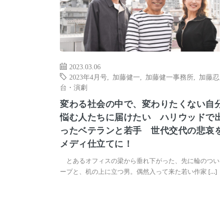
2023.03.06
2023年4月号
,
加藤健一
,
加藤健一事務所
,
加藤忍
台・演劇
変わる社会の中で、変わりたくない自
悩む人たちに届けたい ハリウッドで
ったベテランと若手 世代交代の悲哀
メディ仕立てに！
とあるオフィスの梁から垂れ下がった、先に輪のつい
ープと、机の上に立つ男。偶然入って来た若い作家 […]