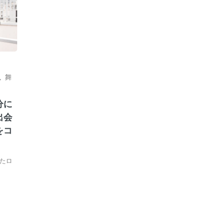
,
舞
分に
出会
をコ
たロ