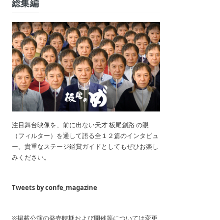
総集編
注目舞台映像を、前に出ない天才 板尾創路 の眼
（フィルター）を通して語る全１２篇のインタビュ
ー。貴重なステージ鑑賞ガイドとしてもぜひお楽し
みください。
Tweets by confe_magazine
※掲載公演の発売時期および開催等については変更