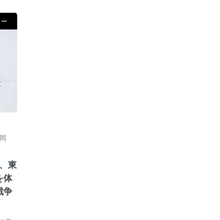
ュー
岡
を、東
を体
戦争