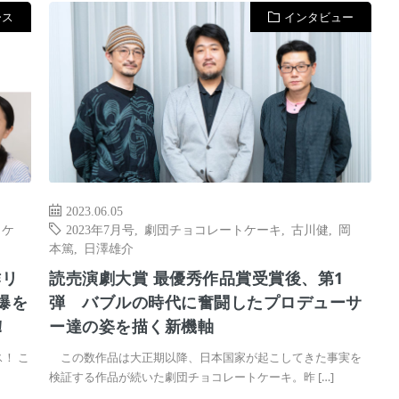
ース
インタビュー
2023.06.05
トケ
2023年7月号
,
劇団チョコレートケーキ
,
古川健
,
岡
本篤
,
日澤雄介
作リ
読売演劇大賞 最優秀作品賞受賞後、第1
爆を
弾 バブルの時代に奮闘したプロデューサ
！
ー達の姿を描く新機軸
！ こ
この数作品は大正期以降、日本国家が起こしてきた事実を
検証する作品が続いた劇団チョコレートケーキ。昨 […]