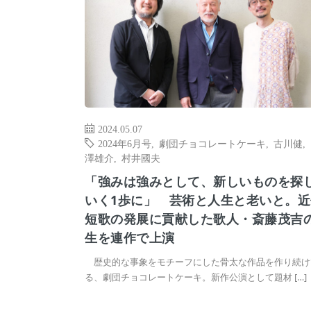
2024.05.07
2024年6月号
,
劇団チョコレートケーキ
,
古川健
,
澤雄介
,
村井國夫
「強みは強みとして、新しいものを探
いく1歩に」 芸術と人生と老いと。近
短歌の発展に貢献した歌人・斎藤茂吉
生を連作で上演
歴史的な事象をモチーフにした骨太な作品を作り続け
る、劇団チョコレートケーキ。新作公演として題材 […]