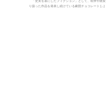
「史実を基にしたフィクション」として、戦争や政変
り扱った作品を発表し続けている劇団チョコレート […]