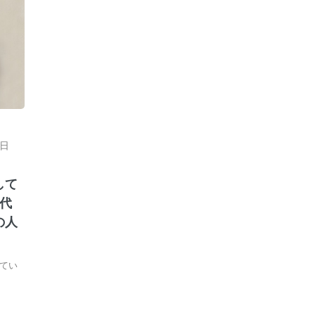
日
して
代
の人
てい