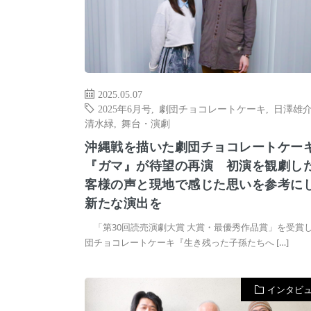
2025.05.07
2025年6月号
,
劇団チョコレートケーキ
,
日澤雄
清水緑
,
舞台・演劇
沖縄戦を描いた劇団チョコレートケー
『ガマ』が待望の再演 初演を観劇し
客様の声と現地で感じた思いを参考に
新たな演出を
「第30回読売演劇大賞 大賞・最優秀作品賞」を受賞
団チョコレートケーキ『生き残った子孫たちへ […]
インタビ