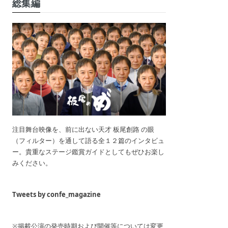
総集編
注目舞台映像を、前に出ない天才 板尾創路 の眼
（フィルター）を通して語る全１２篇のインタビュ
ー。貴重なステージ鑑賞ガイドとしてもぜひお楽し
みください。
Tweets by confe_magazine
※掲載公演の発売時期および開催等については変更