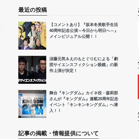
最近の投稿
【コメントあり】『坂本冬美歌手生活
40周年記念公演～今日から明日へ～』
メインビジュアル公開！！
須藤元気＆えのもとぐりむによる「劇
団サイエンスフィクション眼鏡」の新
作上演が決定！
舞台『キングダム』カイネ役・森莉那
さんが『キングダム』連載20周年記念
イベント「キンキンキングダム」へ潜
入！！
記事の掲載・情報提供について