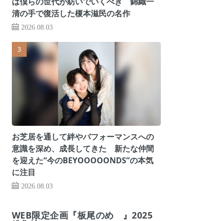
は僕らの世代が紡いでいくべき 錦織一
清の手で復活した榎本滋民の名作
2026.08.03
お芝居を通して絆やパフォーマンスへの
意識を深め、成長してきた 新たな仲間
を迎えた“今のBEYOOOOONDS”の本気
に注目
2026.08.03
WEB限定企画『板尾のめ゙』2025