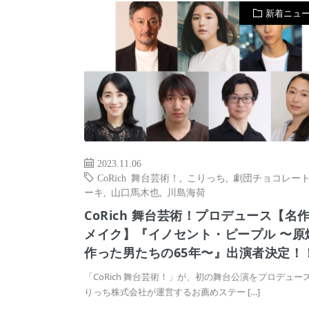
新着ニュ
2023.11.06
CoRich 舞台芸術！
,
こりっち
,
劇団チョコレー
ーキ
,
山口馬木也
,
川島海荷
CoRich 舞台芸術！プロデュース【名
メイク】『イノセント・ピープル 〜原
作った男たちの65年〜』出演者決定！
「CoRich 舞台芸術！」が、初の舞台公演をプロデュース
りっち株式会社が運営するお薦めステー […]