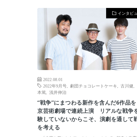
インタビ
2022.08.01
2022年9月号
,
劇団チョコレートケーキ
,
古川健
,
本篤
,
浅井伸治
“戦争”にまつわる新作を含んだ6作品
京芸術劇場で連続上演 リアルな戦争
験していないからこそ、演劇を通して
を考える