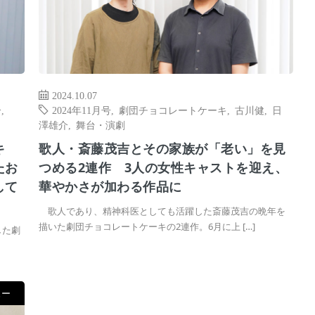
2024.10.07
介
,
2024年11月号
,
劇団チョコレートケーキ
,
古川健
,
日
澤雄介
,
舞台・演劇
キ
歌人・斎藤茂吉とその家族が「老い」を見
たお
つめる2連作 3人の女性キャストを迎え、
して
華やかさが加わる作品に
歌人であり、精神科医としても活躍した斎藤茂吉の晩年を
描いた劇団チョコレートケーキの2連作。6月に上 […]
した劇
ュー