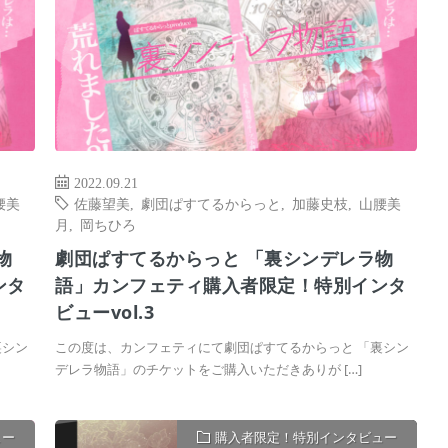
2022.09.21
腰美
佐藤望美
,
劇団ぱすてるからっと
,
加藤史枝
,
山腰美
月
,
岡ちひろ
物
劇団ぱすてるからっと 「裏シンデレラ物
ンタ
語」カンフェティ購入者限定！特別インタ
ビューvol.3
裏シン
この度は、カンフェティにて劇団ぱすてるからっと 「裏シン
デレラ物語」のチケットをご購入いただきありが […]
ュー
購入者限定！特別インタビュー