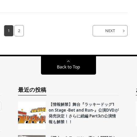
1
2
NEXT
Back to Top
最近の投稿
【情報解禁】舞台『ラッキードッグ1
on Stage -Bet and Run-』公演DVDが
発売決定！さらに続編 Part3の公演情
報も解禁！！