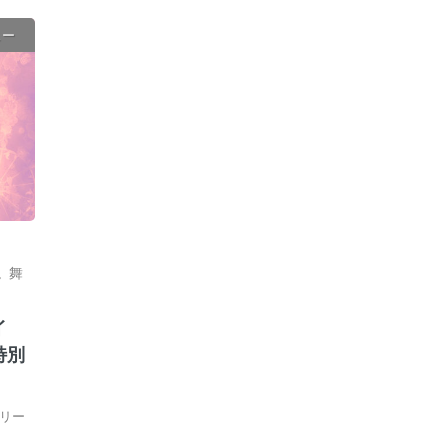
ュー
,
舞
イ
特別
リー