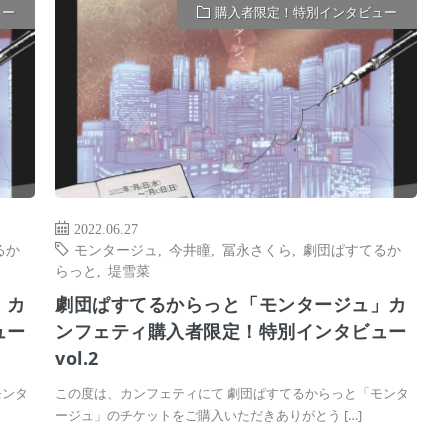
ュー
購入者限定！特別インタビュー
2022.06.27
るか
モンタージュ
,
今井瞳
,
冨永さくら
,
劇団ぱすてるか
らっと
,
堤雪菜
」カ
劇団ぱすてるからっと「モンタージュ」カ
ュー
ンフェティ購入者限定！特別インタビュー
vol.2
モンタ
この度は、カンフェティにて 劇団ぱすてるからっと「モンタ
ージュ」のチケットをご購入いただきありがとう […]