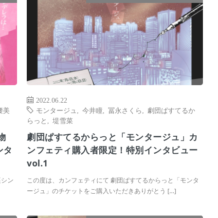
2022.06.22
腰美
モンタージュ
,
今井瞳
,
冨永さくら
,
劇団ぱすてるか
らっと
,
堤雪菜
物
劇団ぱすてるからっと「モンタージュ」カ
ンタ
ンフェティ購入者限定！特別インタビュー
vol.1
裏シン
この度は、カンフェティにて 劇団ぱすてるからっと「モンタ
ージュ」のチケットをご購入いただきありがとう […]