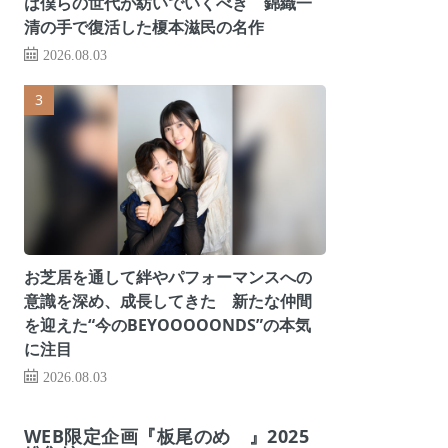
は僕らの世代が紡いでいくべき 錦織一
清の手で復活した榎本滋民の名作
2026.08.03
お芝居を通して絆やパフォーマンスへの
意識を深め、成長してきた 新たな仲間
を迎えた“今のBEYOOOOONDS”の本気
に注目
2026.08.03
WEB限定企画『板尾のめ゙』2025