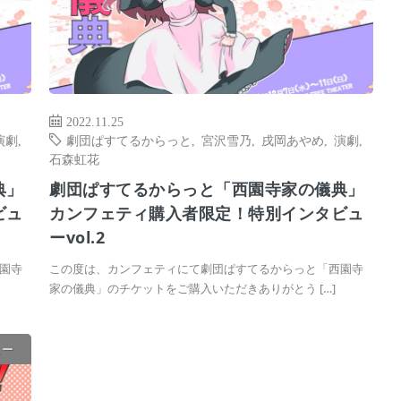
2022.11.25
演劇
,
劇団ぱすてるからっと
,
宮沢雪乃
,
戌岡あやめ
,
演劇
,
石森虹花
典」
劇団ぱすてるからっと「西園寺家の儀典」
ビュ
カンフェティ購入者限定！特別インタビュ
ーvol.2
園寺
この度は、カンフェティにて劇団ぱすてるからっと「西園寺
家の儀典」のチケットをご購入いただきありがとう […]
ュー