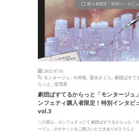
購入者限定！特別インタビ
2022.07.01
モンタージュ
,
今井瞳
,
冨永さくら
,
劇団ぱすて
らっと
,
堤雪菜
劇団ぱすてるからっと「モンタージュ
ンフェティ購入者限定！特別インタビ
vol.3
この度は、カンフェティにて 劇団ぱすてるからっと「
ージュ」のチケットをご購入いただきありがとう […]