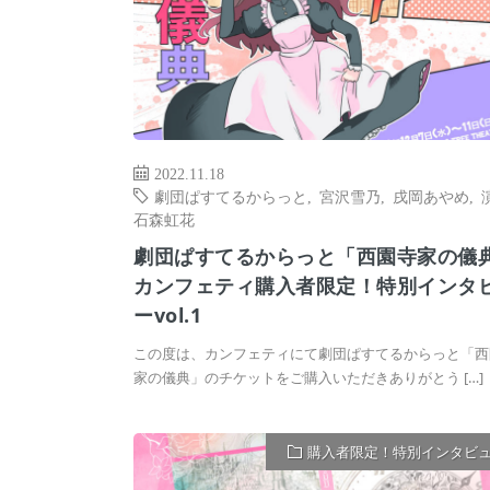
2022.11.18
劇団ぱすてるからっと
,
宮沢雪乃
,
戌岡あやめ
,
石森虹花
劇団ぱすてるからっと「西園寺家の儀
カンフェティ購入者限定！特別インタ
ーvol.1
この度は、カンフェティにて劇団ぱすてるからっと「西
家の儀典」のチケットをご購入いただきありがとう […]
購入者限定！特別インタビ