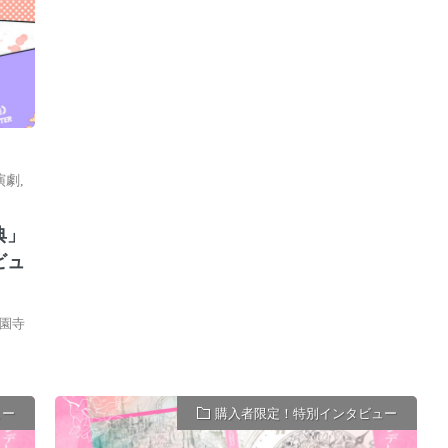
演劇
,
典」
ビュ
園寺
ュー
購入者限定！特別インタビュー