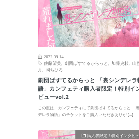
2022.09.14
佐藤望美
,
劇団ぱすてるからっと
,
加藤史枝
,
山
月
,
岡ちひろ
劇団ぱすてるからっと 「裏シンデレラ
語」カンフェティ購入者限定！特別イ
ビューvol.2
この度は、カンフェティにて劇団ぱすてるからっと 「
デレラ物語」のチケットをご購入いただきありが […]
購入者限定！特別インタビ