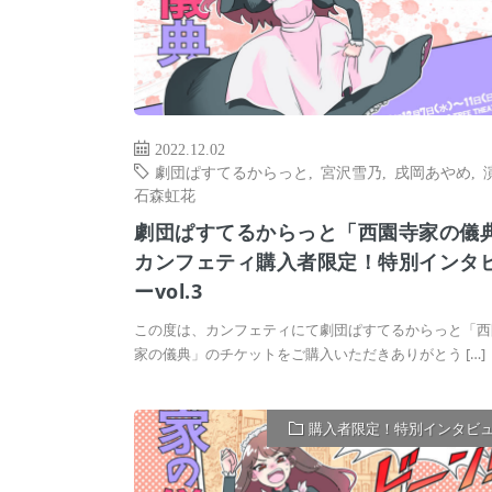
2022.12.02
劇団ぱすてるからっと
,
宮沢雪乃
,
戌岡あやめ
,
石森虹花
劇団ぱすてるからっと「西園寺家の儀
カンフェティ購入者限定！特別インタ
ーvol.3
この度は、カンフェティにて劇団ぱすてるからっと「西
家の儀典」のチケットをご購入いただきありがとう […]
購入者限定！特別インタビ