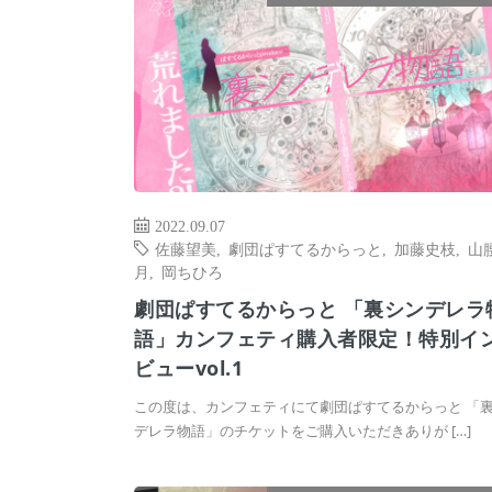
2022.09.07
佐藤望美
,
劇団ぱすてるからっと
,
加藤史枝
,
山
月
,
岡ちひろ
劇団ぱすてるからっと 「裏シンデレラ
語」カンフェティ購入者限定！特別イ
ビューvol.1
この度は、カンフェティにて劇団ぱすてるからっと 「
デレラ物語」のチケットをご購入いただきありが […]