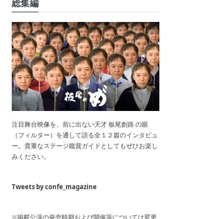
総集編
注目舞台映像を、前に出ない天才 板尾創路 の眼
（フィルター）を通して語る全１２篇のインタビュ
ー。貴重なステージ鑑賞ガイドとしてもぜひお楽し
みください。
Tweets by confe_magazine
※掲載公演の発売時期および開催等については変更