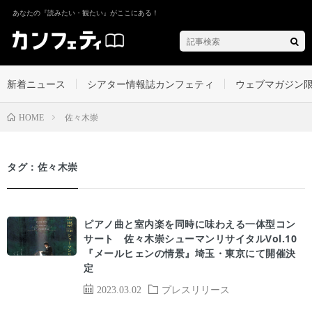
あなたの『読みたい・観たい』がここにある！
新着ニュース
シアター情報誌カンフェティ
ウェブマガジン
佐々木崇
HOME
タグ：佐々木崇
ピアノ曲と室内楽を同時に味わえる一体型コン
サート 佐々木崇シューマンリサイタルVol.10
『メールヒェンの情景』埼玉・東京にて開催決
定
2023.03.02
プレスリリース