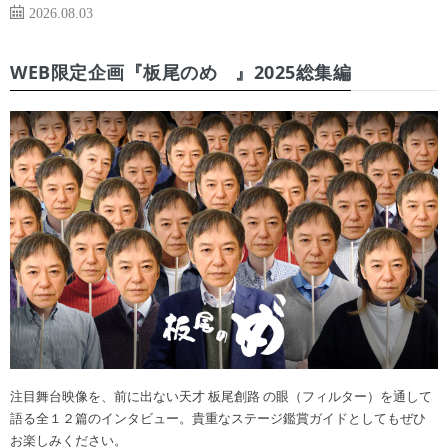
2026.08.03
WEB限定企画『板尾のめ゙』2025総集編
注目舞台映像を、前に出ない天才 板尾創路 の眼（フィルター）を通して
語る全１２篇のインタビュー。貴重なステージ鑑賞ガイドとしてもぜひ
お楽しみください。