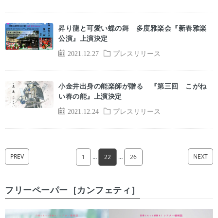
昇り龍と可愛い蝶の舞 多度雅楽会『新春雅楽
公演』上演決定
2021.12.27
プレスリリース
小金井出身の能楽師が贈る 『第三回 こがね
い春の能』上演決定
2021.12.24
プレスリリース
PREV
NEXT
1
…
22
…
26
フリーペーパー［カンフェティ］