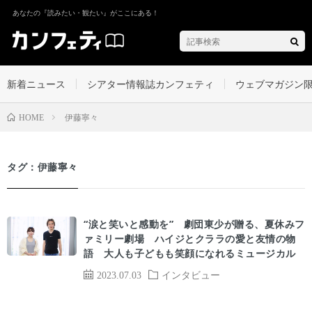
あなたの『読みたい・観たい』がここにある！
新着ニュース
シアター情報誌カンフェティ
ウェブマガジン
伊藤寧々
HOME
タグ：伊藤寧々
“涙と笑いと感動を” 劇団東少が贈る、夏休みフ
ァミリー劇場 ハイジとクララの愛と友情の物
語 大人も子どもも笑顔になれるミュージカル
2023.07.03
インタビュー