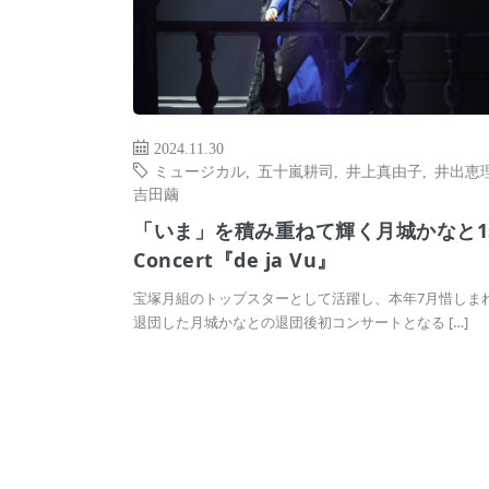
2024.11.30
ミュージカル
,
五十嵐耕司
,
井上真由子
,
井出恵
吉田繭
「いま」を積み重ねて輝く月城かなと1s
Concert『de ja Vu』
宝塚月組のトップスターとして活躍し、本年7月惜しま
退団した月城かなとの退団後初コンサートとなる […]