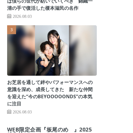
は僕らの世代が紡いでいくべき 錦織一
清の手で復活した榎本滋民の名作
2026.08.03
お芝居を通して絆やパフォーマンスへの
意識を深め、成長してきた 新たな仲間
を迎えた“今のBEYOOOOONDS”の本気
に注目
2026.08.03
WEB限定企画『板尾のめ゙』2025