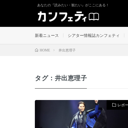
あなたの『読みたい・観たい』がここにある！
新着ニュース
シアター情報誌カンフェティ
井出恵理子
HOME
タグ：井出恵理子
レポ