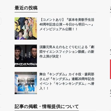
最近の投稿
【コメントあり】『坂本冬美歌手生活
40周年記念公演～今日から明日へ～』
メインビジュアル公開！！
須藤元気＆えのもとぐりむによる「劇
団サイエンスフィクション眼鏡」の新
作上演が決定！
舞台『キングダム』カイネ役・森莉那
さんが『キングダム』連載20周年記念
イベント「キンキンキングダム」へ潜
入！！
記事の掲載・情報提供について