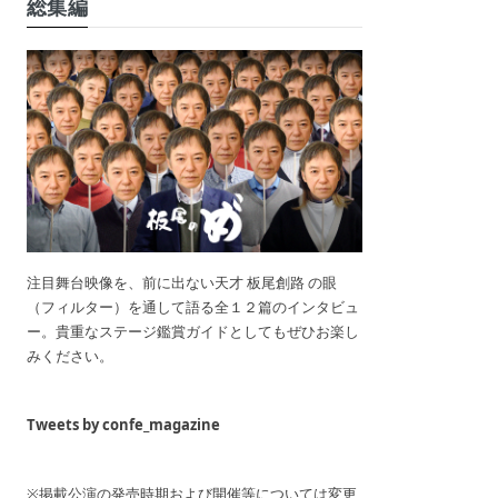
総集編
注目舞台映像を、前に出ない天才 板尾創路 の眼
（フィルター）を通して語る全１２篇のインタビュ
ー。貴重なステージ鑑賞ガイドとしてもぜひお楽し
みください。
Tweets by confe_magazine
※掲載公演の発売時期および開催等については変更