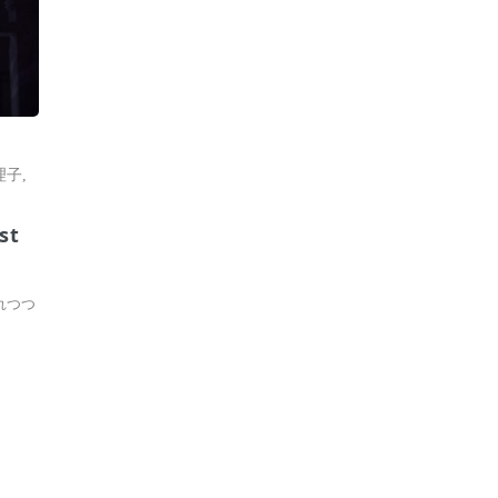
理子
,
t
れつつ