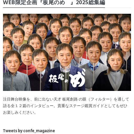
WEB限定企画『板尾のめ゙』2025総集編
注目舞台映像を、前に出ない天才 板尾創路 の眼（フィルター）を通して
語る全１２篇のインタビュー。貴重なステージ鑑賞ガイドとしてもぜひ
お楽しみください。
Tweets by confe_magazine