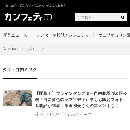
あなたの『読みたい・観たい』がここにある！
新着ニュース
シアター情報誌カンフェティ
ウェブマガジン
井内ミワク
HOME
タグ：井内ミワク
【開幕！】フライングシアター自由劇場 第6回公
演『西に黄色のラプソディ』早くも舞台フォト
＆劇評が到着！串田和美さんのコメントも！
2025.10.22
新着ニュース