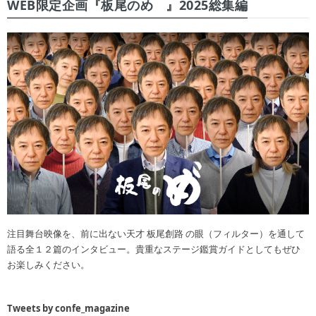
WEB限定企画『板尾のめ゙』2025総集編
注目舞台映像を、前に出ない天才 板尾創路 の眼（フィルター）を通して
語る全１２篇のインタビュー。貴重なステージ鑑賞ガイドとしてもぜひ
お楽しみください。
Tweets by confe_magazine