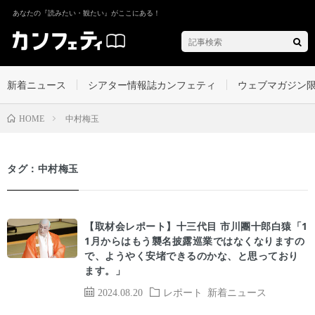
あなたの『読みたい・観たい』がここにある！
新着ニュース
シアター情報誌カンフェティ
ウェブマガジン
中村梅玉
HOME
タグ：中村梅玉
【取材会レポート】十三代目 市川團十郎白猿「1
1月からはもう襲名披露巡業ではなくなりますの
で、ようやく安堵できるのかな、と思っており
ます。」
2024.08.20
レポート
新着ニュース