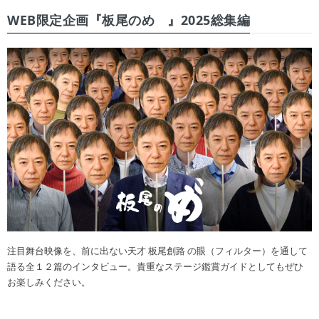
WEB限定企画『板尾のめ゙』2025総集編
注目舞台映像を、前に出ない天才 板尾創路 の眼（フィルター）を通して
語る全１２篇のインタビュー。貴重なステージ鑑賞ガイドとしてもぜひ
お楽しみください。