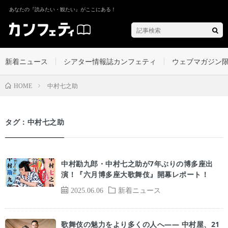
あなたの『読みたい・観たい』がここにある！
新着ニュース
シアター情報誌カンフェティ
ウェブマガジン
中村七之助
HOME
タグ：中村七之助
中村勘九郎・中村七之助が7年ぶりの博多座出
演！『六月博多座大歌舞伎』開幕レポート！
2025.06.06
新着ニュース
歌舞伎の魅力をより多くの人へ―― 中村屋、21