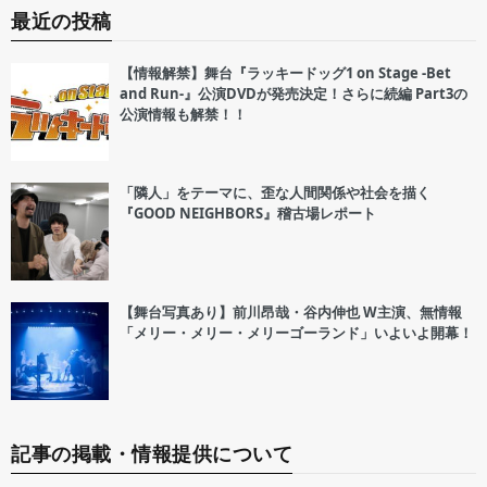
最近の投稿
【情報解禁】舞台『ラッキードッグ1 on Stage -Bet
and Run-』公演DVDが発売決定！さらに続編 Part3の
公演情報も解禁！！
「隣人」をテーマに、歪な人間関係や社会を描く
『GOOD NEIGHBORS』稽古場レポート
【舞台写真あり】前川昂哉・谷内伸也 W主演、無情報
「メリー・メリー・メリーゴーランド」いよいよ開幕！
記事の掲載・情報提供について