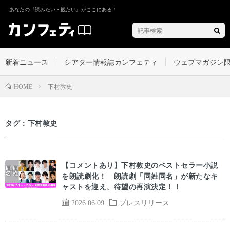
あなたの『読みたい・観たい』がここにある！
新着ニュース
シアター情報誌カンフェティ
ウェブマガジン
下村敦史
HOME
タグ：下村敦史
【コメントあり】下村敦史のベストセラー小説
を朗読劇化！ 朗読劇「同姓同名」が新たなキ
ャストを迎え、待望の再演決定！！
2026.06.09
プレスリリース