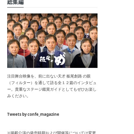
総集編
注目舞台映像を、前に出ない天才 板尾創路 の眼
（フィルター）を通して語る全１２篇のインタビュ
ー。貴重なステージ鑑賞ガイドとしてもぜひお楽し
みください。
Tweets by confe_magazine
※掲載公演の発売時期および開催等については変更