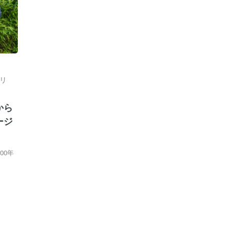
リ
から
ージ
00年