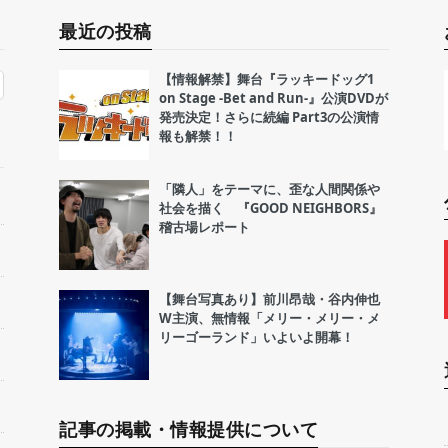
最近の投稿
【情報解禁】舞台『ラッキードッグ1
on Stage -Bet and Run-』公演DVDが
発売決定！さらに続編 Part3の公演情
報も解禁！！
「隣人」をテーマに、歪な人間関係や
社会を描く 『GOOD NEIGHBORS』
稽古場レポート
【舞台写真あり】前川昂哉・谷内伸也
W主演、無情報「メリー・メリー・メ
リーゴーランド」いよいよ開幕！
記事の掲載・情報提供について