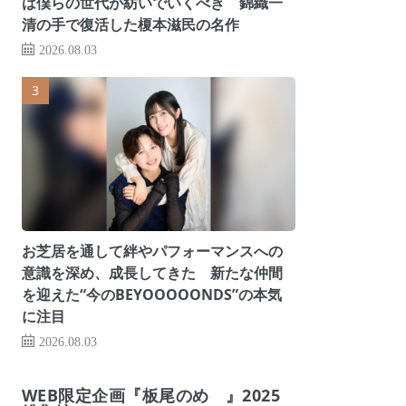
は僕らの世代が紡いでいくべき 錦織一
清の手で復活した榎本滋民の名作
2026.08.03
お芝居を通して絆やパフォーマンスへの
意識を深め、成長してきた 新たな仲間
を迎えた“今のBEYOOOOONDS”の本気
に注目
2026.08.03
WEB限定企画『板尾のめ゙』2025