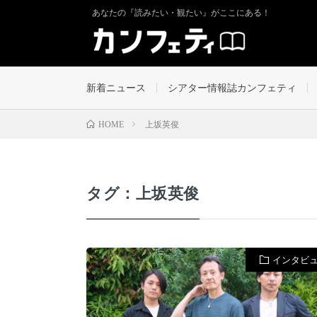
あなたの『読みたい・観たい』がここにある！
新着ニュース
シアター情報誌カンフェティ
上坂英俊
HOME
タグ：上坂英俊
インタビ