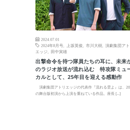
2024.07.01
2024年8月号
,
上坂英俊
,
市川大樹
,
演劇集団アト
エッジ
,
田中寅雄
出撃命令を待つ隊員たちの耳に、未来
のラジオ放送が流れ込む 特攻隊ミュ
カルとして、25年目を迎える感動作
演劇集団アトリエッジの代表作『流れる雲よ』は、20
の舞台版初演から上演を重ねている作品。座長 […]