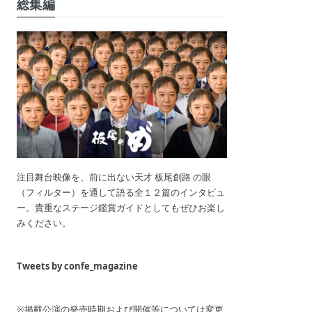
総集編
注目舞台映像を、前に出ない天才 板尾創路 の眼
（フィルター）を通して語る全１２篇のインタビュ
ー。貴重なステージ鑑賞ガイドとしてもぜひお楽し
みください。
Tweets by confe_magazine
※掲載公演の発売時期および開催等については変更