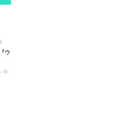
劇
『ウ
」の