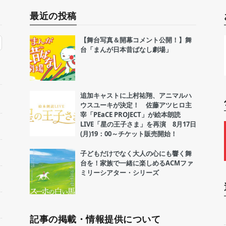
最近の投稿
【舞台写真＆開幕コメント公開！】舞
台「まんが日本昔ばなし劇場」
追加キャストに上村祐翔、アニマルハ
ウスユーキが決定！ 佐藤アツヒロ主
宰「PEaCE PROJECT」が絵本朗読
LIVE「星の王子さま」を再演 8月17日
(月)19：00～チケット販売開始！
子どもだけでなく大人の心にも響く舞
台を！家族で一緒に楽しめるACMファ
ミリーシアター・シリーズ
記事の掲載・情報提供について