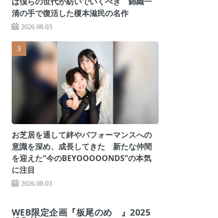
は僕らの世代が紡いでいくべき 錦織一
清の手で復活した榎本滋民の名作
2026.08.03
お芝居を通して絆やパフォーマンスへの
意識を深め、成長してきた 新たな仲間
を迎えた“今のBEYOOOOONDS”の本気
に注目
2026.08.03
WEB限定企画『板尾のめ゙』2025