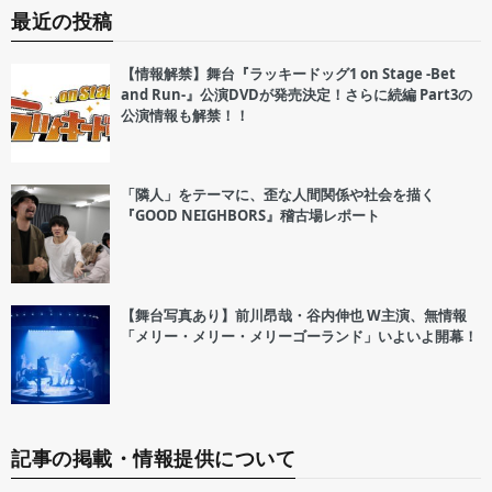
最近の投稿
【情報解禁】舞台『ラッキードッグ1 on Stage -Bet
and Run-』公演DVDが発売決定！さらに続編 Part3の
公演情報も解禁！！
「隣人」をテーマに、歪な人間関係や社会を描く
『GOOD NEIGHBORS』稽古場レポート
【舞台写真あり】前川昂哉・谷内伸也 W主演、無情報
「メリー・メリー・メリーゴーランド」いよいよ開幕！
記事の掲載・情報提供について