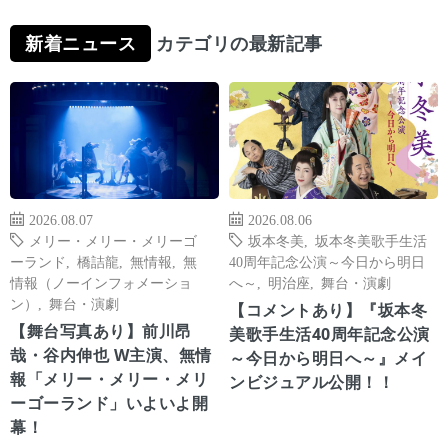
新着ニュース
カテゴリの最新記事
2026.08.07
2026.08.06
メリー・メリー・メリーゴ
坂本冬美
,
坂本冬美歌手生活
ーランド
,
橋詰龍
,
無情報
,
無
40周年記念公演～今日から明日
情報（ノーインフォメーショ
へ～
,
明治座
,
舞台・演劇
ン）
,
舞台・演劇
【コメントあり】『坂本冬
【舞台写真あり】前川昂
美歌手生活40周年記念公演
哉・谷内伸也 W主演、無情
～今日から明日へ～』メイ
報「メリー・メリー・メリ
ンビジュアル公開！！
ーゴーランド」いよいよ開
幕！