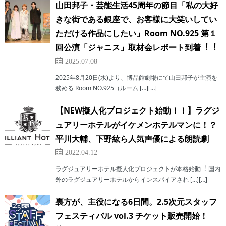
⼭⽥邦⼦・芸能⽣活45周年の節⽬「私の⼤好
きな街である銀座で、お客様に⼤笑いしてい
ただける作品にしたい」Room NO.925 第１
回公演「ジャニス」取材会レポート到着︕︕
2025.07.08
2025年8⽉20⽇(⽔)より、博品館劇場にて⼭⽥邦⼦が主演を
務める Room NO.925（ルーム […][…]
【NEW擬⼈化プロジェクト始動！！】ラグジ
ュアリーホテルがイケメンホテルマンに！？
平川⼤輔、下野紘ら⼈気声優による朗読劇
2022.04.12
ラグジュアリーホテル擬⼈化プロジェクトが本格始動︕ 国内
外のラグジュアリーホテルからインスパイアされ […][…]
裏方が、主役になる6日間。2.5次元スタッフ
フェスティバル vol.3 チケット販売開始！