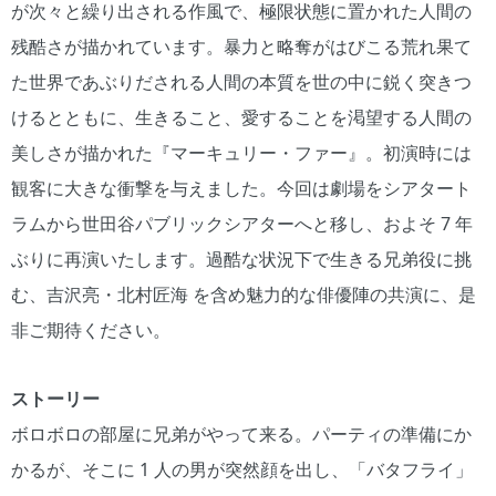
が次々と繰り出される作風で、極限状態に置かれた人間の
残酷さが描かれています。暴力と略奪がはびこる荒れ果て
た世界であぶりだされる人間の本質を世の中に鋭く突きつ
けるとともに、生きること、愛することを渇望する人間の
美しさが描かれた『マーキュリー・ファー』。初演時には
観客に大きな衝撃を与えました。今回は劇場をシアタート
ラムから世田谷パブリックシアターへと移し、およそ 7 年
ぶりに再演いたします。過酷な状況下で生きる兄弟役に挑
む、吉沢亮・北村匠海 を含め魅力的な俳優陣の共演に、是
非ご期待ください。
ストーリー
ボロボロの部屋に兄弟がやって来る。パーティの準備にか
かるが、そこに 1 人の男が突然顔を出し、「バタフライ」