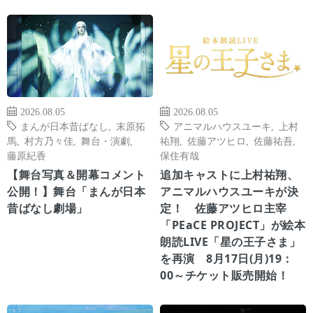
2026.08.05
2026.08.05
まんが日本昔ばなし
,
末原拓
アニマルハウスユーキ
,
上村
馬
,
村方乃々佳
,
舞台・演劇
,
祐翔
,
佐藤アツヒロ
,
佐藤祐吾
,
藤原紀香
保住有哉
【舞台写真＆開幕コメント
追加キャストに上村祐翔、
公開！】舞台「まんが日本
アニマルハウスユーキが決
昔ばなし劇場」
定！ 佐藤アツヒロ主宰
「PEaCE PROJECT」が絵本
朗読LIVE「星の王子さま」
を再演 8月17日(月)19：
00～チケット販売開始！