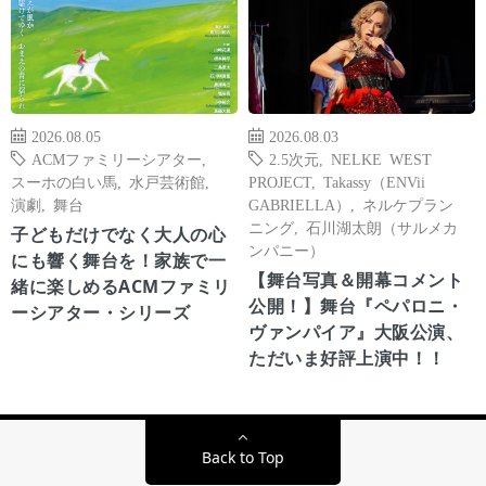
2026.08.05
2026.08.03
ACMファミリーシアター
,
2.5次元
,
NELKE WEST
スーホの白い馬
,
水戸芸術館
,
PROJECT
,
Takassy（ENVii
演劇
,
舞台
GABRIELLA）
,
ネルケプラン
ニング
,
石川湖太朗（サルメカ
子どもだけでなく大人の心
ンパニー）
にも響く舞台を！家族で一
【舞台写真＆開幕コメント
緒に楽しめるACMファミリ
公開！】舞台『ペパロニ・
ーシアター・シリーズ
ヴァンパイア』大阪公演、
ただいま好評上演中！！
Back to Top