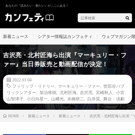
あなたの『読みたい・観たい』がここにある！
新着ニュース
シアター情報誌カンフェティ
ウェブマガジン
吉沢亮・北村匠海ら出演『マーキュリー・フ
ァー』当日券販売と動画配信が決定！
2022.03.04
フィリップ・リドリー
,
マーキュリー・ファー
,
世田谷パブ
リックシアター
,
加治将樹
,
北村匠海
,
吉沢亮
,
宮崎秋人
,
小宮
山智津子
,
小日向星一
,
山﨑光
,
水橋研二
,
白井晃
,
舞台・演劇
新着ニュース
新着ニュース
吉沢亮・北村匠海ら出演『
HOME