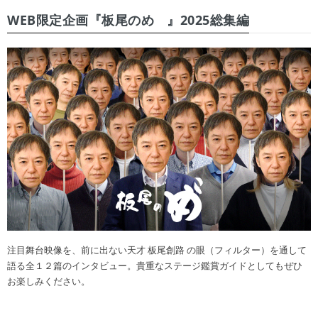
WEB限定企画『板尾のめ゙』2025総集編
注目舞台映像を、前に出ない天才 板尾創路 の眼（フィルター）を通して
語る全１２篇のインタビュー。貴重なステージ鑑賞ガイドとしてもぜひ
お楽しみください。