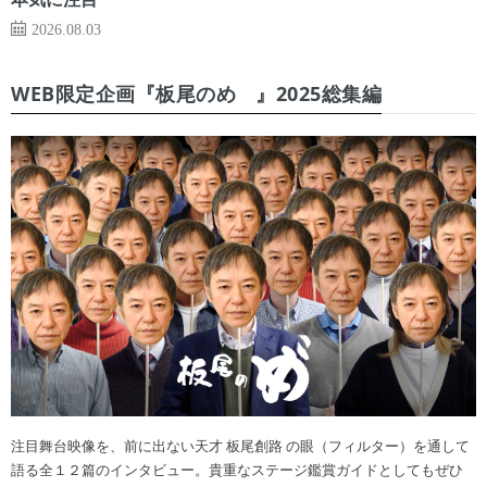
2026.08.03
WEB限定企画『板尾のめ゙』2025総集編
注目舞台映像を、前に出ない天才 板尾創路 の眼（フィルター）を通して
語る全１２篇のインタビュー。貴重なステージ鑑賞ガイドとしてもぜひ