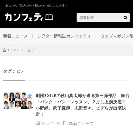
あなたの『読みたい・観たい』がここにある！
新着ニュース
シアター情報誌カンフェティ
ウェブマガジン
ヒデ
HOME
タグ：ヒデ
劇団EXILEの秋山真太郎が送る第三弾作品 舞台
「バンク・バン・レッスン」２月に上演決定！
小野緑、武子直輝、志田音々、ヒデらが出演決
定！
2023.11.15
新着ニュース