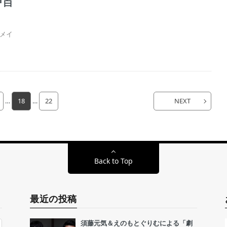
『白
メイ
…
18
…
22
NEXT
Back to Top
最近の投稿
須藤元気＆えのもとぐりむによる「劇