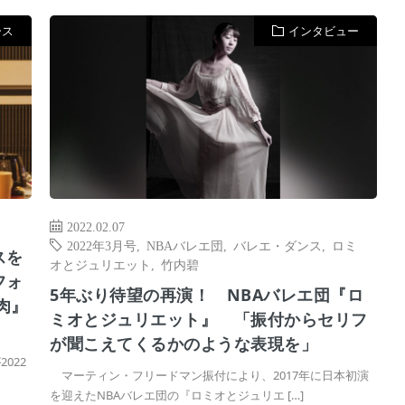
ース
インタビュー
2022.02.07
2022年3月号
,
NBAバレエ団
,
バレエ・ダンス
,
ロミ
スを
オとジュリエット
,
竹内碧
フォ
5年ぶり待望の再演！ NBAバレエ団『ロ
肉』
ミオとジュリエット』 「振付からセリフ
が聞こえてくるかのような表現を」
022
マーティン・フリードマン振付により、2017年に日本初演
を迎えたNBAバレエ団の『ロミオとジュリエ […]