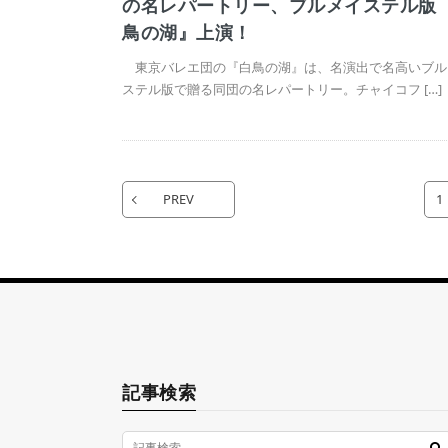
の名レパートリー、ブルメイステル版
鳥の湖』上演！
東京バレエ団の『白鳥の湖』は、名演出で名高いブル
ステル版で贈る同団の名レパートリー。チャイコフ […]
PREV
1
記事検索