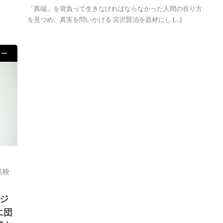
「異端」を背負って生きなければならなかった人間の在り方
を見つめ、真実を問いかける 宮沢賢治を題材にし […]
ュー
島映
ジ
エ団