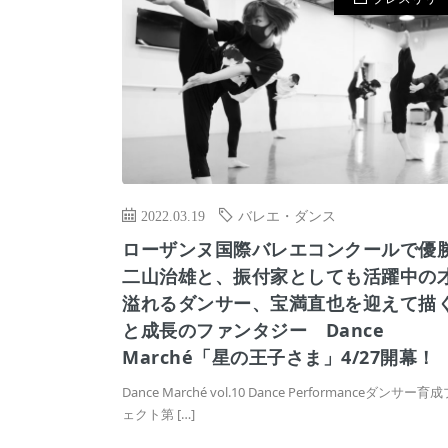
2022.03.19
バレエ・ダンス
ローザンヌ国際バレエコンクールで優
二山治雄と、振付家としても活躍中の
溢れるダンサー、宝満直也を迎えて描
と成長のファンタジー Dance
Marché「星の王子さま」4/27開幕！
Dance Marché vol.10 Dance Performanceダンサー
ェクト第 […]