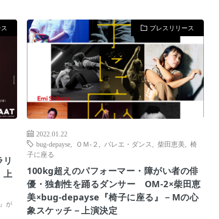
ース
プレスリリース
2022.01.22
bug-depayse
,
ＯＭ-２
,
バレエ・ダンス
,
柴田恵美
,
椅
子に座る
ラリ
100kg超えのパフォーマー・障がい者の俳
』上
優・独創性を踊るダンサー OM-2×柴田恵
美×bug-depayse『椅子に座る』－Mの心
』が
象スケッチ－上演決定