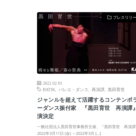
プレスリリ
2022.02.01
BATIK
,
バレエ・ダンス
,
再演譚
,
黒田育世
ジャンルを超えて活躍するコンテンポ
ーダンス振付家 『黒田育世 再演譚
演決定
一般社団法人黒田育世事務所主催、『黒田育世 再演譚
2022年3月11日 (金) ～2022年3月 […]