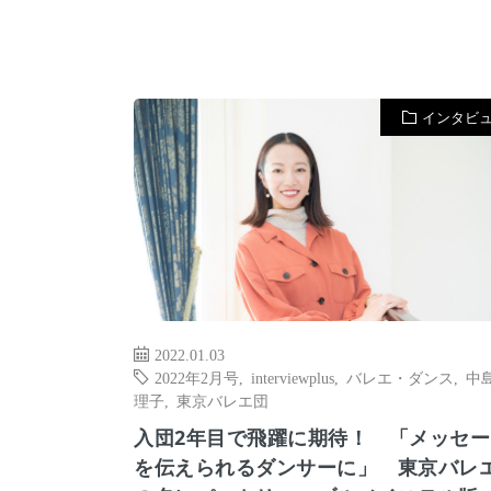
インタビ
2022.01.03
2022年2月号
,
interviewplus
,
バレエ・ダンス
,
中
理子
,
東京バレエ団
入団2年目で飛躍に期待！ 「メッセー
を伝えられるダンサーに」 東京バレ