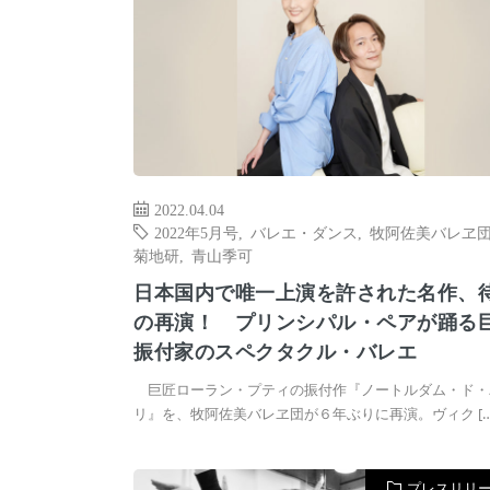
2022.04.04
2022年5月号
,
バレエ・ダンス
,
牧阿佐美バレヱ
菊地研
,
青山季可
日本国内で唯一上演を許された名作、
の再演！ プリンシパル・ペアが踊る
振付家のスペクタクル・バレエ
巨匠ローラン・プティの振付作『ノートルダム・ド・
リ』を、牧阿佐美バレヱ団が６年ぶりに再演。ヴィク […
プレスリリ