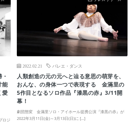
2022.02.21
バレエ・ダンス
勝・
人類創造の元の元へと辿る意思の萌芽を、
才能
おんな、の身体一つで表現する 金滿里の
く愛
5作目となるソロ作品『漆黒の赤』3/11開
幕！
劇団態変 金滿里ソロ・アイホール提携公演『漆黒の赤』が
2022年3月11日(金)～3月13日(日)に […]
育成プロジ