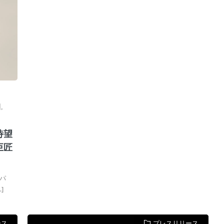
団
,
待望
巨匠
パ
]
ース
プレスリリース