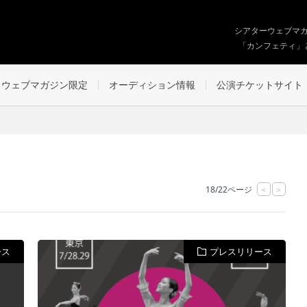
シアターウェブマ
「カンフェティ」
ウェブマガジン限定
オーディション情報
公演チケットサイト
18/22ページ
<
>
ース
プレスリリース