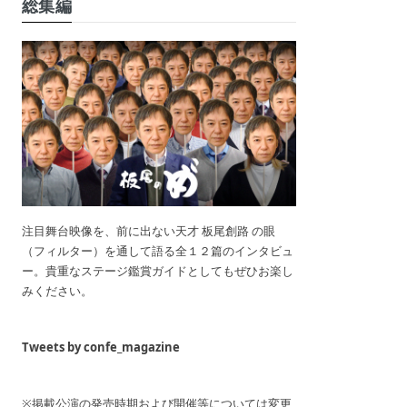
総集編
注目舞台映像を、前に出ない天才 板尾創路 の眼
（フィルター）を通して語る全１２篇のインタビュ
ー。貴重なステージ鑑賞ガイドとしてもぜひお楽し
みください。
Tweets by confe_magazine
※掲載公演の発売時期および開催等については変更