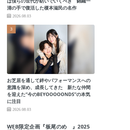
は僕らの世代が紡いでいくべき 錦織一
清の手で復活した榎本滋民の名作
2026.08.03
お芝居を通して絆やパフォーマンスへの
意識を深め、成長してきた 新たな仲間
を迎えた“今のBEYOOOOONDS”の本気
に注目
2026.08.03
WEB限定企画『板尾のめ゙』2025