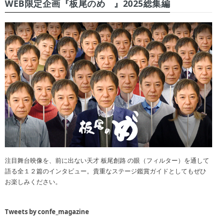
WEB限定企画『板尾のめ゙』2025総集編
注目舞台映像を、前に出ない天才 板尾創路 の眼（フィルター）を通して
語る全１２篇のインタビュー。貴重なステージ鑑賞ガイドとしてもぜひ
お楽しみください。
Tweets by confe_magazine